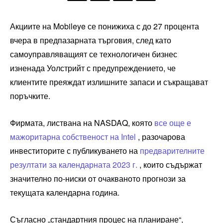
Акциите на Mobileye се понижиха с до 27 процента
вчера в предпазарната търговия, след като
самоуправляващият се технологичен бизнес
изненада Уолстрийт с предупреждението, че
клиентите преяждат излишните запаси и съкращават
поръчките.
Фирмата, листвана на NASDAQ, която
все още е
мажоритарна собственост на Intel
, разочарова
инвеститорите с публикуването на
предварителните
резултати за календарната 2023 г.
, които съдържат
значително по-ниски от очакваното прогнози за
текущата календарна година.
Съгласно „стандартния процес на планиране“,