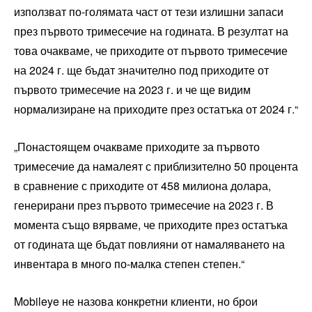
използват по-голямата част от тези излишни запаси
през първото тримесечие на годината. В резултат на
това очакваме, че приходите от първото тримесечие
на 2024 г. ще бъдат значително под приходите от
първото тримесечие на 2023 г. и че ще видим
нормализиране на приходите през остатъка от 2024 г.“
„Понастоящем очакваме приходите за първото
тримесечие да намалеят с приблизително 50 процента
в сравнение с приходите от 458 милиона долара,
генерирани през първото тримесечие на 2023 г. В
момента също вярваме, че приходите през остатъка
от годината ще бъдат повлияни от намаляването на
инвентара в много по-малка степен степен.“
Mobileye не назова конкретни клиенти, но брои