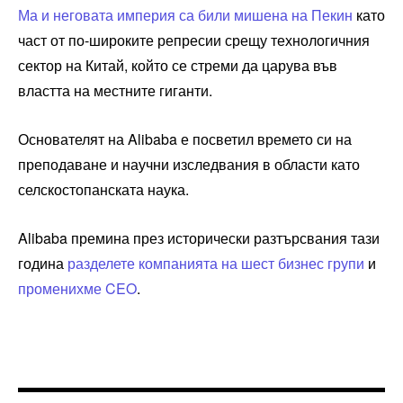
Ма и неговата империя са били мишена на Пекин
като
част от по-широките репресии срещу технологичния
сектор на Китай, който се стреми да царува във
властта на местните гиганти.
Основателят на Alibaba е посветил времето си на
преподаване и научни изследвания в области като
селскостопанската наука.
Alibaba премина през исторически разтърсвания тази
година
разделете компанията на шест бизнес групи
и
променихме CEO
.