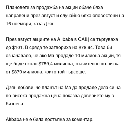
Плановете за продажба на акции обаче бяха
направени през август и случайно бяха оповестени на
16 ноември, каза Дзян.
През август акциите на Alibaba в САЩ се търгуваха
до $101. В сряда те затвориха на $78.94. Това би
означавало, че ако Ma продаде 10 милиона акции, тя
ще бъде около $789,4 милиона, значително по-ниска
от $870 милиона, които той търсеше.
Дзян добави, че планът на Ма да продаде дела си на
по-висока продажна цена показва доверието му в
бизнеса.
Alibaba не е била достъпна за коментар.