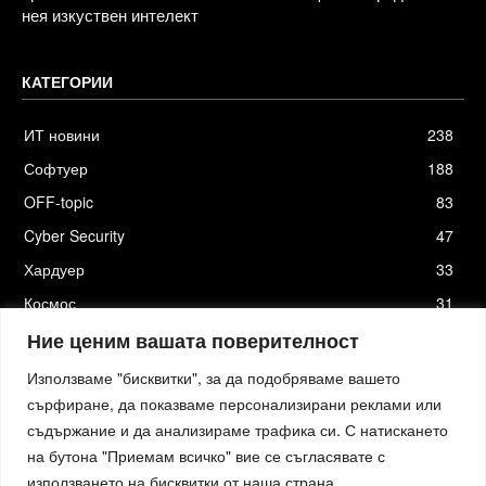
нея изкуствен интелект
КАТЕГОРИИ
ИТ новини
238
Софтуер
188
OFF-topic
83
Cyber Security
47
Хардуер
33
Космос
31
Стартъпи
19
Ние ценим вашата поверителност
Използваме "бисквитки", за да подобряваме вашето
сърфиране, да показваме персонализирани реклами или
съдържание и да анализираме трафика си. С натискането
Хостинг от
Actiefhost.bg
на бутона "Приемам всичко" вие се съгласявате с
Елизия софтуер
|
Петя Петрова - преводи и локализация
|
Smartage.bg
|
Kafene.bg
|
Технологични новини
|
използването на бисквитки от наша страна.
Младежката медия
|
Стартъп новини.bg
|
пътна помощ София
|
Кърти Чисти Извозва Цени
|
Къртене Цени
|