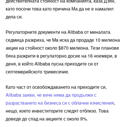
действителната стойност на компанията, каза Дзян,
като посочи това като причина Ма да не е намалил
дела си.
Регулаторните документи на Alibaba от миналата
седмица разкриха, че Ma иска да продаде 10 милиона
акции на стойност около $870 милиона. Тези планове
бяха разкрити в регулаторно досие на 16 ноември, в
деня, в който Alibaba пусна приходите си от
септемврийското тримесечие.
Като част от освобождаването на приходите си,
Alibaba заяви, че вече няма да продължи с
разрастването на бизнеса си с облачни изчисления
,
нещо, което инвеститорите следят отблизо. Това
доведе до спад на акциите с около 9%.