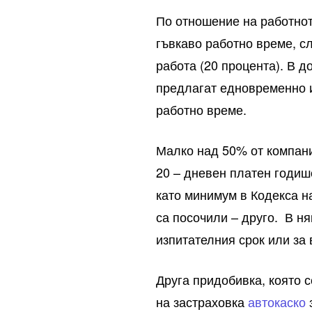
По отношение на работнот
гъвкаво работно време, с
работа (20 процента). В 
предлагат едновременно и
работно време.
Малко над 50% от компани
20 – дневен платен годише
като минимум в Кодекса н
са посочили – друго. В н
изпитателния срок или за
Друга придобивка, която 
на застраховка
автокаско