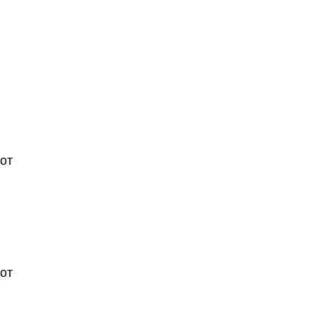
 от
от