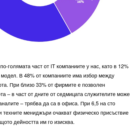
о-голямата част от IT компаниите у нас, като в 12%
и модел. В 48% от компаниите има избор между
та. При близо 33% от фирмите е позволен
та – в част от дните от седмицата служителите може
таналите – трябва да са в офиса. При 6,5 на сто
и техните мениджъри очакват физическо присъствие 
щото дейността им го изисква.