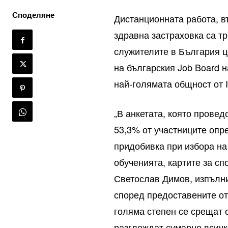
Споделяне
Дистанционната работа, в
здравна застраховка са т
служителите в България ц
на българския Job Board 
най-голямата общност от I
„В анкетата, която прове
53,3% от участниците опр
придобивка при избора на
обученията, картите за сп
Светослав Димов, изпълни
според предоставените от
голяма степен се срещат 
разглеждат сумарно всичк