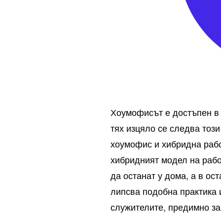
Хоумофисът е достъпен в п
тях изцяло се следва тоз
хоумофис и хибридна рабо
хибридният модел на рабо
да останат у дома, а в ос
липсва подобна практика 
служителите, предимно за