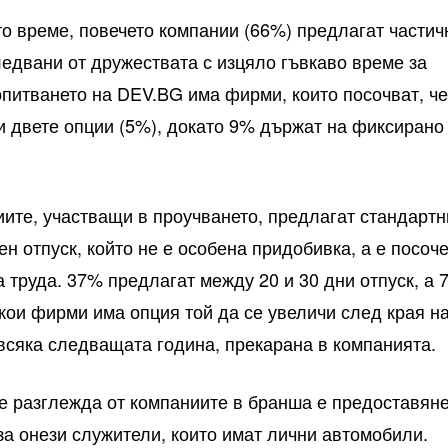
о време, повечето компании (66%) предлагат частич
ледвани от дружествата с изцяло гъвкаво време за
допитването на DEV.BG има фирми, които посочват, ч
 двете опции (5%), докато 9% държат на фиксирано
ите, участващи в проучването, предлагат стандартн
н отпуск, който не е особена придобивка, а е посоч
а труда. 37% предлагат между 20 и 30 дни отпуск, а 
якои фирми има опция той да се увеличи след края н
 всяка следващата година, прекарана в компанията.
се разглежда от компаниите в бранша е предоставян
за онези служители, които имат лични автомобили.