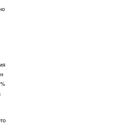
но
е
ия
ен
7%
а
ето