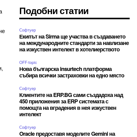
Подобни статии
а
не
Софтуер
Екипът на Sirma ще участва в създаването
на международните стандарти за навлизане
на изкуствен интелект в хотелиерството
OFF-topic
и,
Нова българска insurtech платформа
събира всички застраховки на едно място
Софтуер
Клиентите на ERP.BG сами създадоха над
450 приложения за ERP системата с
помощта на вградения в нея изкуствен
интелект
Софтуер
Oracle предоставя моделите Gemini на