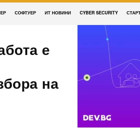
УЕР
СОФТУЕР
ИТ НОВИНИ
CYBER SECURITY
СТАР
абота е
збора на