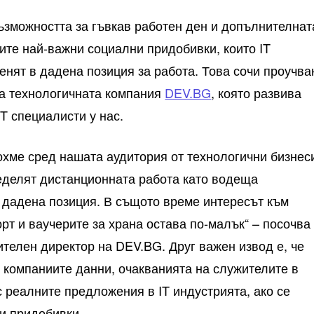
ъзможността за гъвкав работен ден и допълнителнат
рите най-важни социални придобивки, които IT
енят в дадена позиция за работа. Това сочи проучва
на технологичната компания
DEV.BG
, която развива
T специалисти у нас.
дохме сред нашата аудитория от технологични бизнес
еделят дистанционната работа като водеща
 дадена позиция. В същото време интересът към
орт и ваучерите за храна остава по-малък“ – посочва
телен директор на DEV.BG. Друг важен извод е, че
 компаниите данни, очакванията на служителите в
с реалните предложения в IT индустрията, ако се
и придобивки.