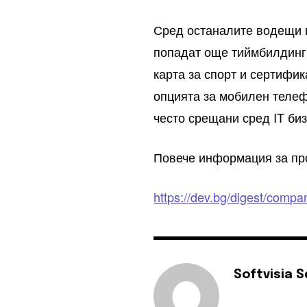
Сред останалите водещи 
попадат още тиймбилдинг
карта за спорт и сертифик
опцията за мобилен телеф
често срещани сред IT биз
Повече информация за про
https://dev.bg/digest/compan
Softvisia 