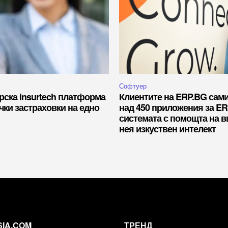
Софтуер
рска insurtech платформа
Клиентите на ERP.BG сам
чки застраховки на едно
над 450 приложения за E
системата с помощта на в
нея изкуствен интелект
SIA.COM
ТРЕНД