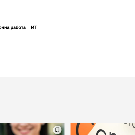
онна работа
ИТ