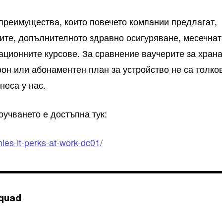
преимущества, които повечето компании предлагат,
ите, допълнителното здравно осигуряване, месечна
ационните курсове. За сравнение ваучерите за храна
он или абонаментен план за устройство не са толко
неса у нас.
учването е достъпна тук:
ies-it-perks-at-work-dc01/
Squad