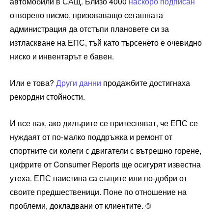
автомобили в САЩ. Близо 4000
наскоро подписан
отворено писмо, призоваващо сегашната
администрация да отстъпи плановете си за
изтласкване на ЕПС, тъй като търсенето е очевидно
ниско и инвентарът е бавен.
Или е това?
Други данни
продажбите достигнаха
рекордни стойности.
И все пак, ако дилърите се притесняват, че ЕПС се
нуждаят от по-малко поддръжка и ремонт от
спортните си колеги с двигатели с вътрешно горене,
цифрите от Consumer Reports ще осигурят известна
утеха. ЕПС наистина са същите или по-добри от
своите предшественици. Поне по отношение на
проблеми, докладвани от клиентите. ®