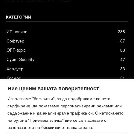
КАТЕГОРИИ
ИТ новини
238
Софтуер
187
OFF-topic
83
Cyber Security
47
Хардуер
33
Космос
31
Стартъпи
19
Ние ценим вашата поверителност
Използваме "бисквитки", за да подобряваме вашето
сърфиране, да показваме персонализирани реклами или
съдържание и да анализираме трафика си. С натискането
Хостинг от
Actiefhost.bg
на бутона "Приемам всичко" вие се съгласявате с
Елизия софтуер
|
Петя Петрова - преводи и локализация
|
Smartage.bg
|
Kafene.bg
|
Технологични новини
|
използването на бисквитки от наша страна.
Младежката медия
|
Стартъп новини.bg
|
пътна помощ София
|
Кърти Чисти Извозва Цени
|
Къртене Цени
|
пътна помощ
|
пътна помощ
|
izbornakola.com
|
автодиагностика и компютърна диагностика
|
изкупуване на