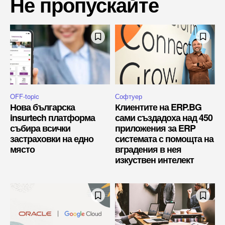
Не пропускайте
OFF-topic
Софтуер
Нова българска
Клиентите на ERP.BG
insurtech платформа
сами създадоха над 450
събира всички
приложения за ERP
застраховки на едно
системата с помощта на
място
вградения в нея
изкуствен интелект