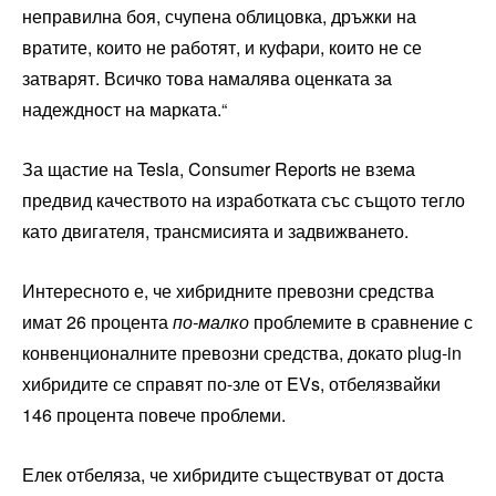
неправилна боя, счупена облицовка, дръжки на
вратите, които не работят, и куфари, които не се
затварят. Всичко това намалява оценката за
надеждност на марката.“
За щастие на Tesla, Consumer Reports не взема
предвид качеството на изработката със същото тегло
като двигателя, трансмисията и задвижването.
Интересното е, че хибридните превозни средства
имат 26 процента
по-малко
проблемите в сравнение с
конвенционалните превозни средства, докато plug-in
хибридите се справят по-зле от EVs, отбелязвайки
146 процента повече проблеми.
Елек отбеляза, че хибридите съществуват от доста