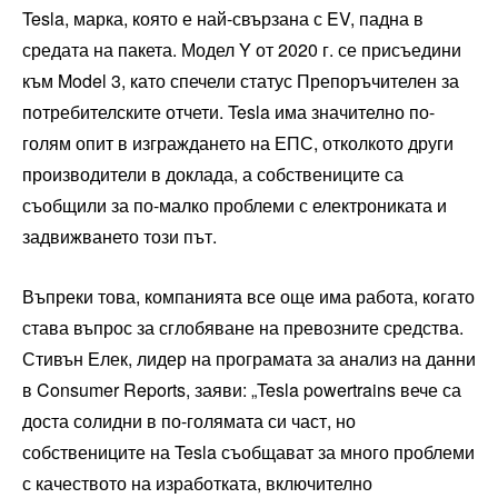
Tesla, марка, която е най-свързана с EV, падна в
средата на пакета. Модел Y от 2020 г. се присъедини
към Model 3, като спечели статус Препоръчителен за
потребителските отчети. Tesla има значително по-
голям опит в изграждането на ЕПС, отколкото други
производители в доклада, а собствениците са
съобщили за по-малко проблеми с електрониката и
задвижването този път.
Въпреки това, компанията все още има работа, когато
става въпрос за сглобяване на превозните средства.
Стивън Елек, лидер на програмата за анализ на данни
в Consumer Reports, заяви: „Tesla powertrains вече са
доста солидни в по-голямата си част, но
собствениците на Tesla съобщават за много проблеми
с качеството на изработката, включително