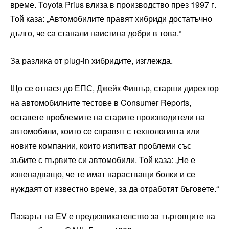
време. Toyota Prius влиза в производство през 1997 г.
Той каза: „Автомобилите правят хибриди достатъчно
дълго, че са станали наистина добри в това.“
За разлика от plug-in хибридите, изглежда.
Що се отнася до ЕПС, Джейк Фишър, старши директор
на автомобилните тестове в Consumer Reports,
оставете проблемите на старите производители на
автомобили, които се справят с технологията или
новите компании, които изпитват проблеми със
зъбите с първите си автомобили. Той каза: „Не е
изненадващо, че те имат нарастващи болки и се
нуждаят от известно време, за да отработят бъговете.“
Пазарът на EV е предизвикателство за търговците на