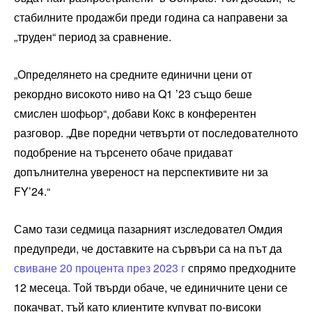
стабилните продажби преди година са направени за
„труден“ период за сравнение.
„Определянето на средните единични цени от
рекордно високото ниво на Q1 ’23 също беше
смислен шофьор“, добави Кокс в конферентен
разговор. „Две поредни четвърти от последователното
подобрение на търсенето обаче придават
допълнителна увереност на перспективите ни за
FY’24.“
Само тази седмица пазарният изследовател Омдия
предупреди, че доставките на сървъри са на път да
свиване 20 процента през 2023 г
спрямо предходните
12 месеца. Той твърди обаче, че единичните цени се
покачват, тъй като клиентите купуват по-високи