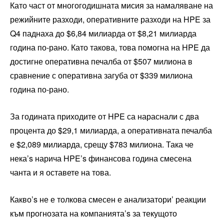
Като част от многогодишната мисия за намаляване на
режийните разходи, оперативните разходи на HPE за
Q4 паднаха до $6,84 милиарда от $8,21 милиарда
година по-рано. Като такова, това помогна на HPE да
достигне оперативна печалба от $507 милиона в
сравнение с оперативна загуба от $339 милиона
година по-рано.
За годината приходите от HPE са нараснали с два
процента до $29,1 милиарда, а оперативната печалба
е $2,089 милиарда, срещу $783 милиона. Така че
нека’s нарича HPE’s финансова година смесена
чанта и я оставете на това.
Какво’s не е толкова смесен е анализатори’ реакции
към прогнозата на компанията’s за текущото