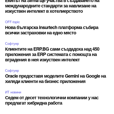
Екипът на Sirma ще участва в създаването на
международните стандарти за навлизане на
изкуствен интелект в хотелиерството
OFF-topic
Нова българска insurtech платформа събира
всички застраховки на едно място
Софтуер
Клиентите на ERP.BG сами създадоха над 450
приложения за ERP системата с помощта на
вградения в нея изкуствен интелект
Софтуер
Oracle предоставя моделите Gemini на Google на
хиляди клиенти на бизнес приложения
ИТ новини
Седем от десет технологични компании у нас
предлагат хибридна работа