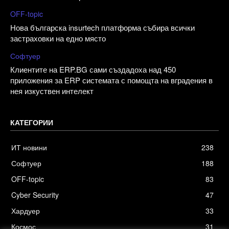
OFF-topic
Нова българска insurtech платформа събира всички
застраховки на едно място
Софтуер
Клиентите на ERP.BG сами създадоха над 450
приложения за ERP системата с помощта на вградения в
нея изкуствен интелект
КАТЕГОРИИ
ИТ новини
238
Софтуер
188
OFF-topic
83
Cyber Security
47
Хардуер
33
Космос
31