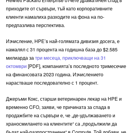
Hewlett Packard Enterprise отчете драматичен спад в
приходите от сървъри, тъй като корпоративните
клиенти намалиха разходите на фона на по-
предпазлива перспектива.
Изчисление, HPE’s най-голямата дивизия досега, е
намалял с 31 процента на годишна база до $2.585
милиарда за
три месеца, приключващи на 31
октомври
[PDF], компанията’s последното тримесечие
на финансовата 2023 година. Изчислението
нарастваше последователно с 1 процент.
Джеръми Кокс, старши ветеринарен лекар на HPE и
временно CFO, заяви, че причината за спада в
продажбите на сървъри е, че „де-удължаването и
храносмилането на клиентите“ са „продължили да
бъдат най-разпространени“ в Compute. Той добави, че