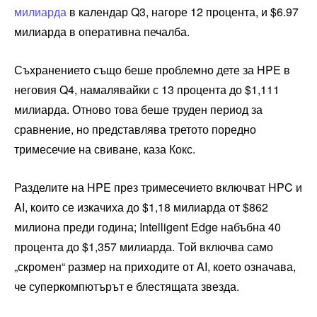
милиарда
в календар Q3, нагоре 12 процента, и $6.97
милиарда в оперативна печалба.
Съхранението също беше проблемно дете за HPE в
неговия Q4, намалявайки с 13 процента до $1,111
милиарда. Отново това беше труден период за
сравнение, но представлява третото поредно
тримесечие на свиване, каза Кокс.
Разделите на HPE през тримесечието включват HPC и
AI, които се изкачиха до $1,18 милиарда от $862
милиона преди година; Intelligent Edge набъбна 40
процента до $1,357 милиарда. Той включва само
„скромен“ размер на приходите от AI, което означава,
че суперкомпютърът е блестящата звезда.