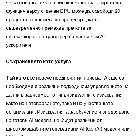
че разтоварването на високоскоростната мрежова
функция върху отделен DPU може да освободи 20
процента от времето на процесора, като
същевременно премахва пречките за
високоскоростен трансфер на данни към AI
ускорителя.
Съхранението като услуга
Тъй като все повече предприятия приемат AI, ще са
необходими и различни подходи към управлението на
данни в зависимост от индивидуалните изисквания
както на натоварването, така и на участващата
организация. Изискванията за обучение и внедряване
на готови AI модели ще бъдат различни от
широкомащабните генеративни AI (GenAI) модели или