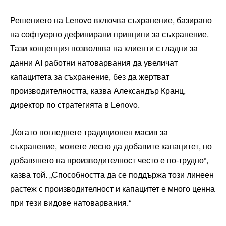
Решението на Lenovo включва съхранение, базирано
на софтуерно дефинирани принципи за съхранение.
Тази концепция позволява на клиенти с гладни за
данни AI работни натоварвания да увеличат
капацитета за съхранение, без да жертват
производителността, казва Александър Кранц,
директор по стратегията в Lenovo.
„Когато погледнете традиционен масив за
съхранение, можете лесно да добавите капацитет, но
добавянето на производителност често е по-трудно“,
казва той. „Способността да се поддържа този линеен
растеж с производителност и капацитет е много ценна
при тези видове натоварвания.“