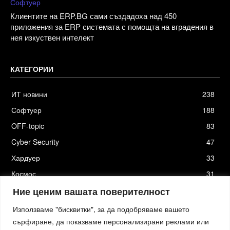
Софтуер
Клиентите на ERP.BG сами създадоха над 450
приложения за ERP системата с помощта на вградения в
нея изкуствен интелект
КАТЕГОРИИ
ИТ новини
238
Софтуер
188
OFF-topic
83
Cyber Security
47
Хардуер
33
Космос
31
Стартъпи
19
Ние ценим вашата поверителност
Използваме "бисквитки", за да подобряваме вашето
сърфиране, да показваме персонализирани реклами или