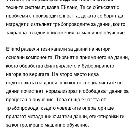
техните системи“, казва Ейланд. Те се сблъскват с
проблеми с производителността, докато се борят да
изградят и изпълнят тръбопроводите за данни, които
захранват гладни приложения за машинно обучение.
Eiland разделя тези канали за данни на четири
основни компонента. Първият е приемането на данни,
което обработва филтрирането и буферирането
нагоре по веригата. На второ място идва
подготовката на данни, при която специалистите по
данни почистват, нормализират и обобщават данни за
процеса на обучение. Това също е частта от
тръбопровода, където човешките оператори ще
прилагат метаданни към тези данни, етикетирайки ги
за контролирано машинно обучение.