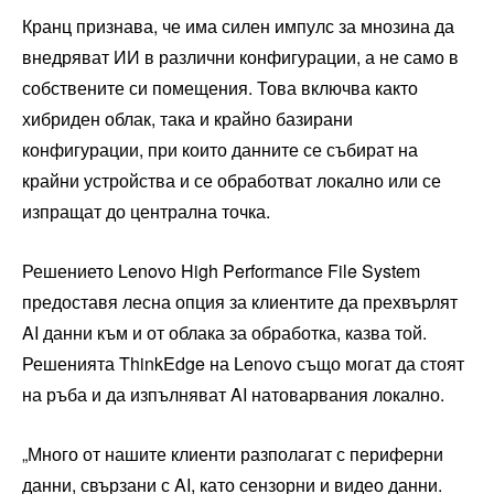
Кранц признава, че има силен импулс за мнозина да
внедряват ИИ в различни конфигурации, а не само в
собствените си помещения. Това включва както
хибриден облак, така и крайно базирани
конфигурации, при които данните се събират на
крайни устройства и се обработват локално или се
изпращат до централна точка.
Решението Lenovo High Performance File System
предоставя лесна опция за клиентите да прехвърлят
AI данни към и от облака за обработка, казва той.
Решенията ThinkEdge на Lenovo също могат да стоят
на ръба и да изпълняват AI натоварвания локално.
„Много от нашите клиенти разполагат с периферни
данни, свързани с AI, като сензорни и видео данни.