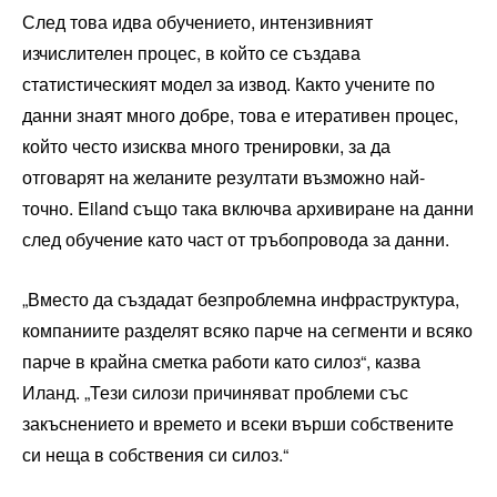
След това идва обучението, интензивният
изчислителен процес, в който се създава
статистическият модел за извод. Както учените по
данни знаят много добре, това е итеративен процес,
който често изисква много тренировки, за да
отговарят на желаните резултати възможно най-
точно. Eiland също така включва архивиране на данни
след обучение като част от тръбопровода за данни.
„Вместо да създадат безпроблемна инфраструктура,
компаниите разделят всяко парче на сегменти и всяко
парче в крайна сметка работи като силоз“, казва
Иланд. „Тези силози причиняват проблеми със
закъснението и времето и всеки върши собствените
си неща в собствения си силоз.“