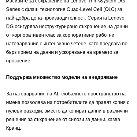
масивите за съхранение на Lenovo ThinkSystem DG
Series с флаш технология Quad-Level Cell (QLC) за
най-добра цена-производителност. Серията Lenovo
DG осигурява неструктурирано съхранение на данни
от корпоративен клас за корпоративни работни
натоварвания с интензивно четене, като предлага по-
бърз прием на данни и ускоряване на времето за
прозрение.
Поддържа множество модели на внедряване
За натоварвания на AI, глобалното пространство на
имена позволява на потребителите да правят копия с
нулеви разходи, вместо да копират данни в различни
решения за съхранение от силози за данни, казва
Кранц.