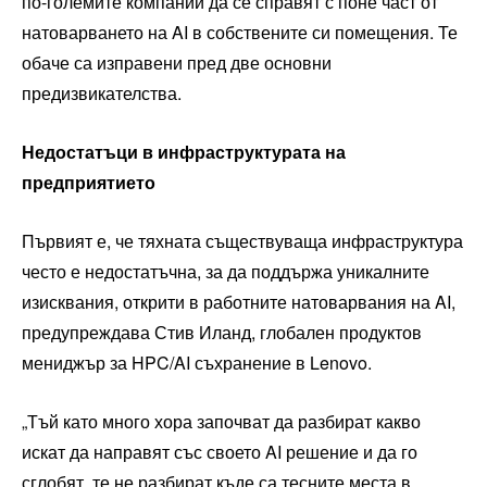
по-големите компании да се справят с поне част от
натоварването на AI в собствените си помещения. Те
обаче са изправени пред две основни
предизвикателства.
Недостатъци в инфраструктурата на
предприятието
Първият е, че тяхната съществуваща инфраструктура
често е недостатъчна, за да поддържа уникалните
изисквания, открити в работните натоварвания на AI,
предупреждава Стив Иланд, глобален продуктов
мениджър за HPC/AI съхранение в Lenovo.
„Тъй като много хора започват да разбират какво
искат да направят със своето AI решение и да го
сглобят, те не разбират къде са тесните места в