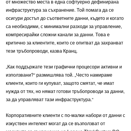
от множество места в една софтуерно дефинирана
инфраструктура за съхранение. Той помага да се
осигури достъп до съответните данни, където и когато
са необходими, с минимални разходи за управление,
компресирайки сложни канали за данни. Това е
критично за клиентите, които се опитват да захранват
тези тръбопроводи, казва Кранц.
„Как поддържате тези графични процесори активни и
използвани?“ размишлява той. „Често намираме
клиенти, които ги купуват, защото смятат, че имат
нужда от тях, но нямат готови тръбопроводи за данни,
за да управляват тази инфраструктура.“
Корпоративните клиенти с по-малки набори от данни с
изкуствен интелект могат да се възползват от