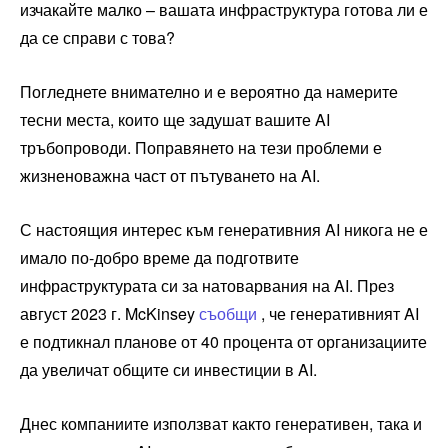
изчакайте малко – вашата инфраструктура готова ли е
да се справи с това?
Погледнете внимателно и е вероятно да намерите
тесни места, които ще задушат вашите AI
тръбопроводи. Поправянето на тези проблеми е
жизненоважна част от пътуването на AI.
С настоящия интерес към генеративния AI никога не е
имало по-добро време да подготвите
инфраструктурата си за натоварвания на AI. През
август 2023 г. McKinsey
съобщи
, че генеративният AI
е подтикнал планове от 40 процента от организациите
да увеличат общите си инвестиции в AI.
Днес компаниите използват както генеративен, така и