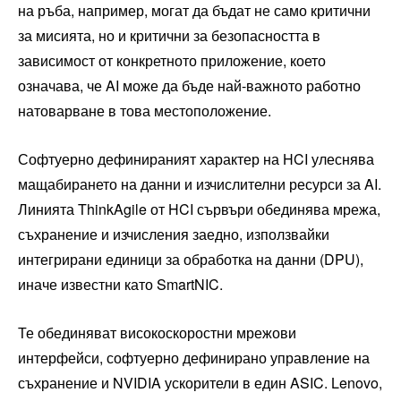
на ръба, например, могат да бъдат не само критични
за мисията, но и критични за безопасността в
зависимост от конкретното приложение, което
означава, че AI може да бъде най-важното работно
натоварване в това местоположение.
Софтуерно дефинираният характер на HCI улеснява
мащабирането на данни и изчислителни ресурси за AI.
Линията ThinkAgile от HCI сървъри обединява мрежа,
съхранение и изчисления заедно, използвайки
интегрирани единици за обработка на данни (DPU),
иначе известни като SmartNIC.
Те обединяват високоскоростни мрежови
интерфейси, софтуерно дефинирано управление на
съхранение и NVIDIA ускорители в един ASIC. Lenovo,