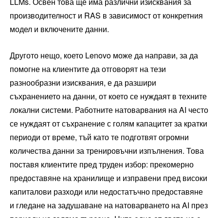
LLMs. Освен това ще има различни изисквания за
производителност и RAS в зависимост от конкретния
модел и включените данни.
Другото нещо, което Lenovo може да направи, за да
помогне на клиентите да отговорят на тези
разнообразни изисквания, е да разшири
съхранението на данни, от което се нуждаят в техните
локални системи. Работните натоварвания на AI често
се нуждаят от съхранение с голям капацитет за кратки
периоди от време, тъй като те подготвят огромни
количества данни за тренировъчни изпълнения. Това
поставя клиентите пред труден избор: прекомерно
предоставяне на хранилище и изправени пред високи
капиталови разходи или недостатъчно предоставяне
и гледане на задушаване на натоварването на AI през