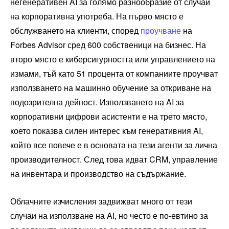
негенеративен AI за голямо разнообразие от случаи
на корпоративна употреба. На първо място е
обслужването на клиенти, според
проучване
на
Forbes Advisor сред 600 собственици на бизнес. На
второ място е киберсигурността или управлението на
измами, тъй като 51 процента от компаниите проучват
използването на машинно обучение за откриване на
подозрителна дейност. Използването на AI за
корпоративни цифрови асистенти е на трето място,
което показва силен интерес към генеративния AI,
който все повече е в основата на тези агенти за лична
производителност. След това идват CRM, управление
на инвентара и производство на съдържание.
Облачните изчисления задвижват много от тези
случаи на използване на AI, но често е по-евтино за