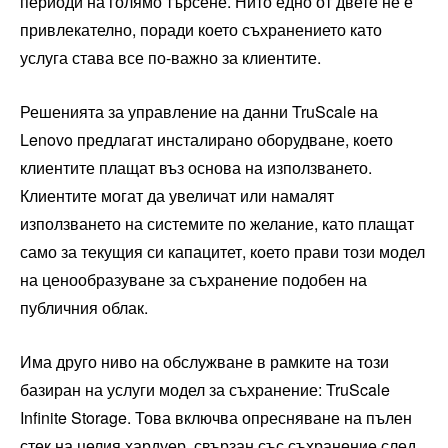
периоди на голямо търсене. Нито едно от двете не е
привлекателно, поради което съхранението като
услуга става все по-важно за клиентите.
Решенията за управление на данни TruScale на
Lenovo предлагат инсталирано оборудване, което
клиентите плащат въз основа на използването.
Клиентите могат да увеличат или намалят
използването на системите по желание, като плащат
само за текущия си капацитет, което прави този модел
на ценообразуване за съхранение подобен на
публичния облак.
Има друго ниво на обслужване в рамките на този
базиран на услуги модел за съхранение: TruScale
Infinite Storage. Това включва опресняване на пълен
стек на целия хардуер, свързан със съхранение след