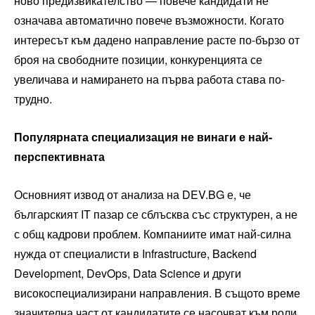
ново предизвикателство — повече кандидати не
означава автоматично повече възможности. Когато
интересът към дадено направление расте по-бързо от
броя на свободните позиции, конкуренцията се
увеличава и намирането на първа работа става по-
трудно.
Популярната специализация не винаги е най-
перспективната
Основният извод от анализа на DEV.BG е, че
българският IT пазар се сблъсква със структурен, а не
с общ кадрови проблем. Компаниите имат най-силна
нужда от специалисти в Infrastructure, Backend
Development, DevOps, Data Science и други
високоспециализирани направления. В същото време
значителна част от кандидатите се насочват към роли,