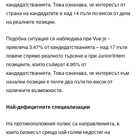
кандидатстванията. Това означава, че интересът от
страна на кандидатите е над 14 пъти по-висок от дела
на реалните позиции.
Подобна ситуация се наблюдава при Vue.js –
привлича 3.47% от кандидатстванията – над 17 пъти
повече спрямо реалното търсене и при Junior/Intern
позициите, които събират 4.95% от
кандидатстванията. Това означава, че интересът към
начални позиции е почти два пъти по-висок от
наличните възможности.
Най-дефицитните специализации
На противоположния полюс са направленията, в
които бизнесът среща най-голям недостиг на