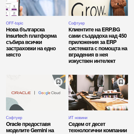
OFF-topic
Софтуер
Нова българска
Клиентите на ERP.BG
insurtech платформа
сами създадоха над 450
събира всички
приложения за ERP
застраховки на едно
системата с помощта на
място
вградения в нея
изкуствен интелект
Софтуер
ИТ новини
Oracle предоставя
Седем от десет
моделите Gemini на
технологични компании