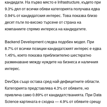
кандидати. На първо място е Infrastructurе, където при
9.3% дял от всички обяви категорията получава едва
0.94% от кандидатския интерес. Това показва близо
десет пъти по-високо търсене от страна на
компаниите спрямо интереса на кандидатите.
Backend Development следва подобен модел. При
8.7% от всички позиции кандидатският интерес е едва
1.45%, което показва приблизително шесткратно
разминаване между нуждите на бизнеса и наличния
интерес.
DevOps също остава сред най-дефицитните области.
Категорията представлява 4.3% от обявите, но
привлича само 0.89% от кандидатстванията. При Data
Science картината е сходна — 4.9% от обявите срещу