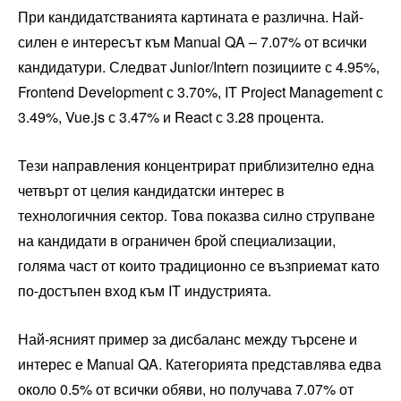
При кандидатстванията картината е различна. Най-
силен е интересът към Manual QA – 7.07% от всички
кандидатури. Следват Junior/Intern позициите с 4.95%,
Frontend Development с 3.70%, IT Project Management с
3.49%, Vue.js с 3.47% и React с 3.28 процента.
Тези направления концентрират приблизително една
четвърт от целия кандидатски интерес в
технологичния сектор. Това показва силно струпване
на кандидати в ограничен брой специализации,
голяма част от които традиционно се възприемат като
по-достъпен вход към IT индустрията.
Най-ясният пример за дисбаланс между търсене и
интерес е Manual QA. Категорията представлява едва
около 0.5% от всички обяви, но получава 7.07% от