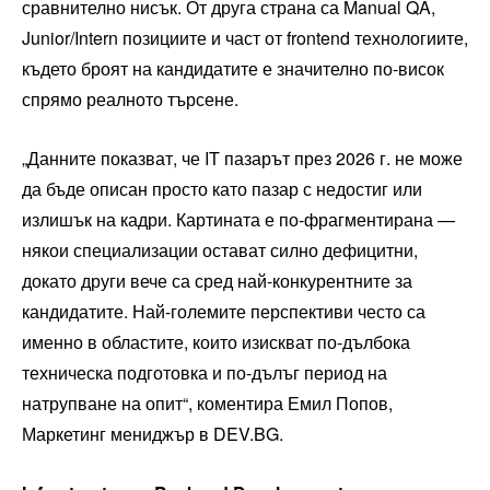
сравнително нисък. От друга страна са Manual QA,
Junior/Intern позициите и част от frontend технологиите,
където броят на кандидатите е значително по-висок
спрямо реалното търсене.
„Данните показват, че IT пазарът през 2026 г. не може
да бъде описан просто като пазар с недостиг или
излишък на кадри. Картината е по-фрагментирана —
някои специализации остават силно дефицитни,
докато други вече са сред най-конкурентните за
кандидатите. Най-големите перспективи често са
именно в областите, които изискват по-дълбока
техническа подготовка и по-дълъг период на
натрупване на опит“, коментира Емил Попов,
Маркетинг мениджър в DEV.BG.