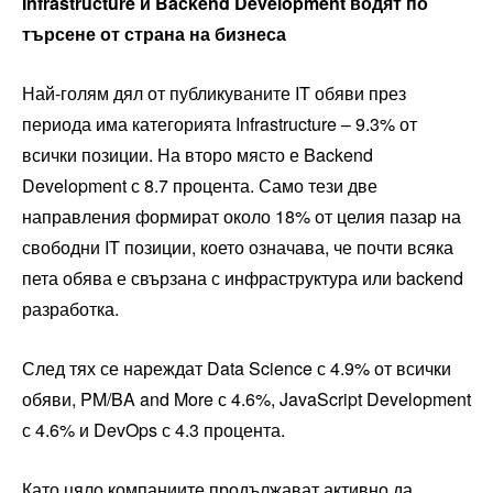
Infrastructure и Backend Development водят по
търсене от страна на бизнеса
Най-голям дял от публикуваните IT обяви през
периода има категорията Infrastructure – 9.3% от
всички позиции. На второ място е Backend
Development с 8.7 процента. Само тези две
направления формират около 18% от целия пазар на
свободни IT позиции, което означава, че почти всяка
пета обява е свързана с инфраструктура или backend
разработка.
След тях се нареждат Data Science с 4.9% от всички
обяви, PM/BA and More с 4.6%, JavaScript Development
с 4.6% и DevOps с 4.3 процента.
Като цяло компаниите продължават активно да