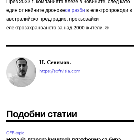
През 2022 г. компанията влезе в новините, след като
един от нейните дронове
се разби
в електропроводи в
австралийско предградие, прекъсвайки
електрозахранването за над 2000 жители. ®
Н. Севимов.
https://softvisia.com
Подобни статии
OFF-topic
Нова българска insurtech платформа събира