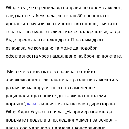
Wing каза, че е решила да направи по-голям самолет,
след като е забелязала, че около 30 процента от
доставките му изискват множество полети, тъй като
товарът, поръчан от клиентите, е твърде тежък, за да
бъде превозван от един дрон. По-голям дрон
означава, че компанията може да подобри
ефективността чрез намаляване на броя на полетите.
„Мислете за това като за начина, по който
авиокомпаниите експлоатират различни самолети за
различни маршрути: този нов самолет ще
рационализира нашите доставки на по-големи
поръчки“,
каза
главният изпълнителен директор на
Wing Адам Удуърт в сряда. „Например можете да
поръчате продукти в последния момент за вечеря –
паста, сос маринара, пармезан, консервирани