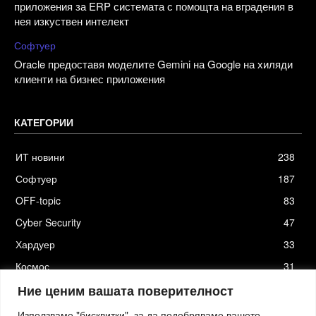
приложения за ERP системата с помощта на вградения в
нея изкуствен интелект
Софтуер
Oracle предоставя моделите Gemini на Google на хиляди
клиенти на бизнес приложения
КАТЕГОРИИ
ИТ новини
238
Софтуер
187
OFF-topic
83
Cyber Security
47
Хардуер
33
Космос
31
Стартъпи
19
Ние ценим вашата поверителност
Използваме "бисквитки", за да подобряваме вашето