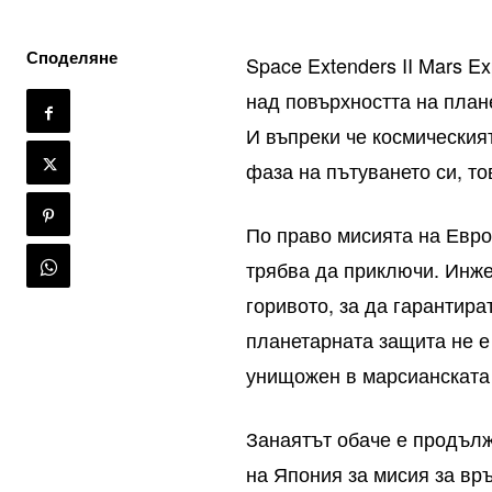
Споделяне
Space Extenders II
Mars Ex
над повърхността на план
И въпреки че космическия
фаза на пътуването си, то
По право мисията на Евро
трябва да приключи. Инжен
горивото, за да гарантира
планетарната защита не е
унищожен в марсианската
Занаятът обаче е продълж
на Япония за мисия за вр