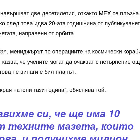
е навършват две десетилетия, откакто MEX се плъзна
ко след това идва 20-ата годишнина от публикуване
етата, направени от орбита.
, мениджърът по операциите на космически кораб
ter
казва, че учените могат да очакват с нетърпение о
това не винаги е бил планът.
рая на юни тази година“, обяснява той.
вихме си, че ще има 10
т техните мазета, които
ова, и получихме милион