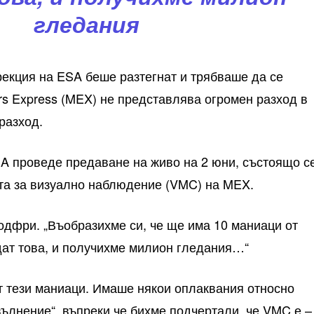
гледания
екция на ESA беше разтегнат и трябваше да се
s Express (MEX) не представлява огромен разход в
разход.
A проведе предаване на живо на 2 юни, състоящо с
та за визуално наблюдение (VMC) на MEX.
Годфри. „Въобразихме си, че ще има 10 маниаци от
едат това, и получихме милион гледания…“
т тези маниаци. Имаше някои оплаквания относно
вълнение“, въпреки че бихме подчертали, че VMC е –