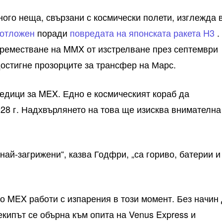
ного неща, свързани с космически полети, изглежда 
отложен
поради
повредата на японската ракета H3
.
преместване на MMX от изстрелване през септември
а достигне прозорците за трансфер на Марс.
едици за MEX. Едно е космическият кораб да
28 г. Надхвърлянето на това ще изисква внимателна
 най-загрижени“, казва Годфри, „са гориво, батерии и
то MEX работи с изпарения в този момент. Без начин
екипът се обърна към опита на Venus Express и