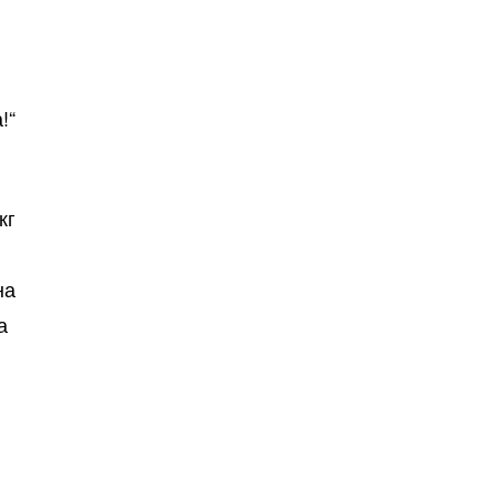
!“
кг
на
а