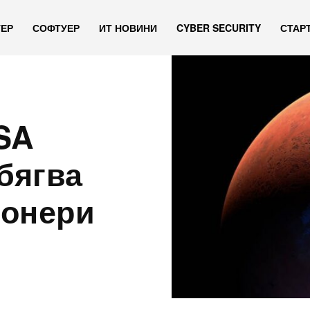
УЕР
СОФТУЕР
ИТ НОВИНИ
CYBER SECURITY
СТАР
SA
бягва
ионери