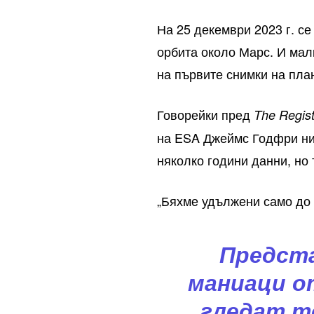
На 25 декември 2023 г. с
орбита около Марс. И мал
на първите снимки на план
Говорейки пред
The Regis
на ESA Джеймс Годфри ни 
няколко години данни, но 
„Бяхме удължени само до к
Предста
маниаци о
гледат т