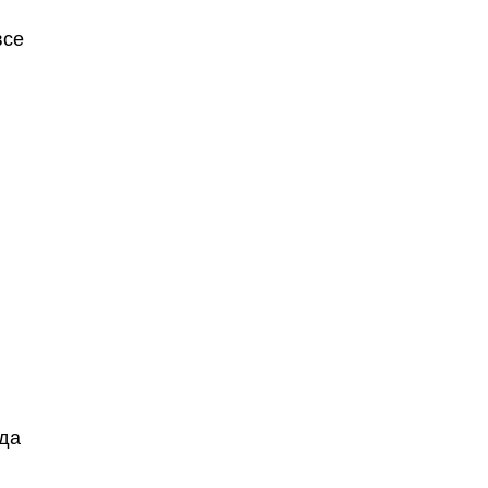
все
 да