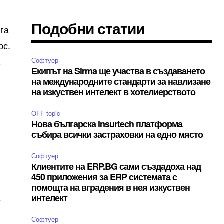
Подобни статии
ога
рс.
а
Софтуер
Екипът на Sirma ще участва в създаването
на международните стандарти за навлизане
на изкуствен интелект в хотелиерството
OFF-topic
Нова българска insurtech платформа
събира всички застраховки на едно място
Софтуер
Клиентите на ERP.BG сами създадоха над
450 приложения за ERP системата с
помощта на вградения в нея изкуствен
интелект
е
Софтуер