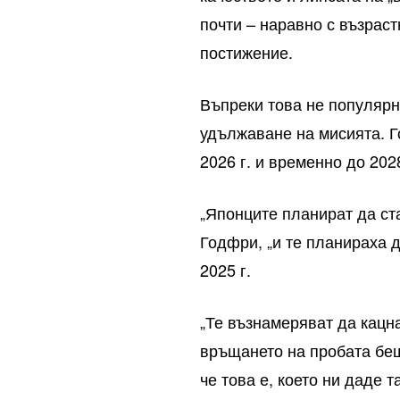
почти – наравно с възрас
постижение.
Въпреки това не популярн
удължаване на мисията. Г
2026 г. и временно до 2028
„Японците планират да ста
Годфри, „и те планираха д
2025 г.
„Те възнамеряват да кацн
връщането на пробата беш
че това е, което ни даде 