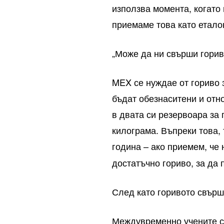
използва момента, когато 
приемаме това като еталон
„Може да ни свърши гориво
MEX се нуждае от гориво 
бъдат обезнаситени и отн
в двата си резервоара за 
килограма. Въпреки това, 
година – ако приемем, че
достатъчно гориво, за да
След като горивото свърш
Междувременно учените се