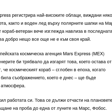
press регистрира най-високите облаци, виждани няк
ета, както и воден лед върху полярните шапки на Ма
т кораб-ветеран вече изглежда навлиза в последнат
ва добро нещо все още не е към своя край.
пейската космическа агенция Mars Express (MEX)
ерите би трябвало да изгарят това, което остава от
т, че космическият кораб – сглобен в епоха, когато
 била съображението, което е днес – ще бъде
 атмосфера.
ил работата си. Това се дължи отчасти на плановет
ъщане на проба до една от луните на Марс, Фобос.