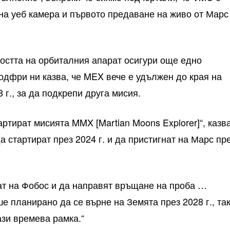
тна уеб камера и първото предаване на живо от Марс
остта на орбиталния апарат осигури още едно
одфри ни казва, че MEX вече е удължен до края на
 г., за да подкрепи друга мисия.
ртират мисията MMX [Martian Moons Explorer]“, казв
а стартират през 2024 г. и да пристигнат на Марс пр
ат на Фобос и да направят връщане на проба …
е планирано да се върне на Земята през 2028 г., та
тази времева рамка.“