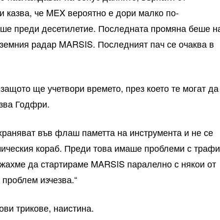
и казва, че MEX вероятно е дори малко по-
еше преди десетилетие. Последната промяна беше н
земния радар MARSIS. Последният пач се очаква в
защото ще учетвори времето, през което те могат да
зва Годфри.
храняват във флаш паметта на инструмента и не се
мическия кораб. Преди това имаше проблеми с трафи
можахме да стартираме MARSIS паралелно с някои от
 проблем изчезва.“
ови трикове, наистина.