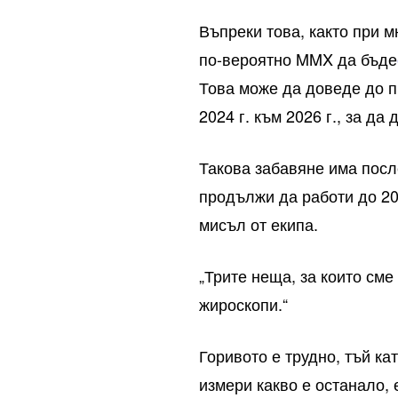
Въпреки това, както при м
по-вероятно MMX да бъде
Това може да доведе до 
2024 г. към 2026 г., за д
Такова забавяне има посл
продължи да работи до 20
мисъл от екипа.
„Трите неща, за които сме
жироскопи.“
Горивото е трудно, тъй ка
измери какво е останало, 