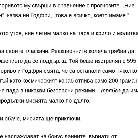
горивото му свърши в сравнение с прогнозите. „Ние
“, казва ни Годфри, „това е всичко, което имаме.“
то утре, ние летим малко на пара и крило и молитва
за своите тласкачи. Реакционните колела трябва да
ошението да се поддържа. Той беше изстрелян с 595 
гориво и Годфри смята, че са останали само няколко
тъй като космическият кораб отпива само 200 грама 
 не пада в никакви безопасни режими –
да им
трябва
 продължи мисията малко по-дълго.
и обаче, мисията ще приключи.
 наслаждават на бонус данните, върнати от