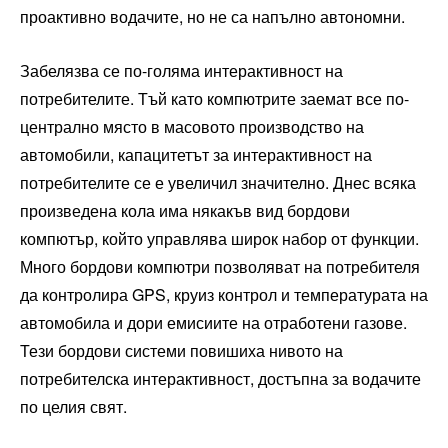
проактивно водачите, но не са напълно автономни.
Забелязва се по-голяма интерактивност на
потребителите. Тъй като компютрите заемат все по-
централно място в масовото производство на
автомобили, капацитетът за интерактивност на
потребителите се е увеличил значително. Днес всяка
произведена кола има някакъв вид бордови
компютър, който управлява широк набор от функции.
Много бордови компютри позволяват на потребителя
да контролира GPS, круиз контрол и температурата на
автомобила и дори емисиите на отработени газове.
Тези бордови системи повишиха нивото на
потребителска интерактивност, достъпна за водачите
по целия свят.