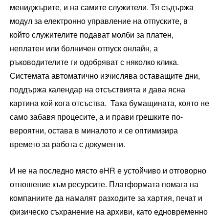
мениджърите, и на самите служители. Тя съдържа
модул за електронно управление на отпуските, в
който служителите подават молби за платен,
неплатен или болничен отпуск онлайн, а
ръководителите ги одобряват с няколко клика.
Системата автоматично изчислява оставащите дни,
поддържа календар на отсъствията и дава ясна
картина кой кога отсъства. Така бумащината, която не
само забавя процесите, а и прави грешките по-
вероятни, остава в миналото и се оптимизира
времето за работа с документи.
И не на последно място eHR е устойчиво и отговорно
отношение към ресурсите. Платформата помага на
компаниите да намалят разходите за хартия, печат и
физическо съхранение на архиви, като едновременно