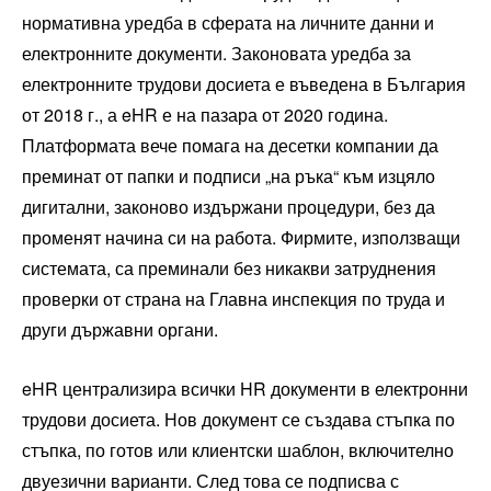
нормативна уредба в сферата на личните данни и
електронните документи. Законовата уредба за
електронните трудови досиета е въведена в България
от 2018 г., а eHR е на пазара от 2020 година.
Платформата вече помага на десетки компании да
преминат от папки и подписи „на ръка“ към изцяло
дигитални, законово издържани процедури, без да
променят начина си на работа. Фирмите, използващи
системата, са преминали без никакви затруднения
проверки от страна на Главна инспекция по труда и
други държавни органи.
eHR централизира всички HR документи в електронни
трудови досиета. Нов документ се създава стъпка по
стъпка, по готов или клиентски шаблон, включително
двуезични варианти. След това се подписва с