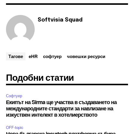
Softvisia Squad
Тагове
eHR
софтуер
човешки ресурси
Подобни статии
Софтуер
Екипът на Sirma ще участва в създаването на
международните стандарти за навлизане на
изкуствен интелект в хотелиерството
OFF-topic
Нова българска insurtech платформа събира