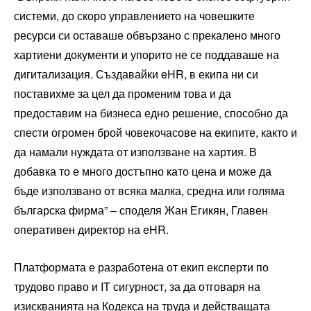
системи, до скоро управлението на човешките
ресурси си оставаше обвързано с прекалено много
хартиени документи и упорито не се поддаваше на
дигитализация. Създавайки eHR, в екипа ни си
поставихме за цел да променим това и да
предоставим на бизнеса едно решение, способно да
спести огромен брой човекочасове на екипите, както и
да намали нуждата от използване на хартия. В
добавка то е много достъпно като цена и може да
бъде използвано от всяка малка, средна или голяма
българска фирма” – споделя Жан Егикян, Главен
оперативен директор на eHR.
Платформата е разработена от екип експерти по
трудово право и IT сигурност, за да отговаря на
изискванията на Кодекса на труда и действащата