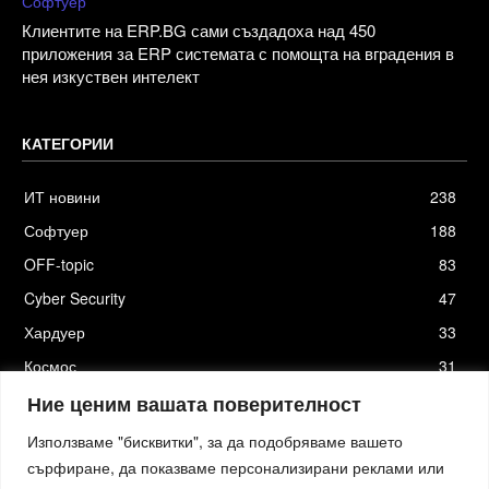
Софтуер
Клиентите на ERP.BG сами създадоха над 450
приложения за ERP системата с помощта на вградения в
нея изкуствен интелект
КАТЕГОРИИ
ИТ новини
238
Софтуер
188
OFF-topic
83
Cyber Security
47
Хардуер
33
Космос
31
Стартъпи
19
Ние ценим вашата поверителност
Използваме "бисквитки", за да подобряваме вашето
сърфиране, да показваме персонализирани реклами или