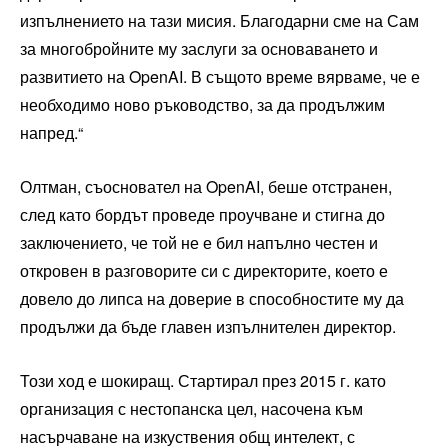
изпълнението на тази мисия. Благодарни сме на Сам
за многобройните му заслуги за основаването и
развитието на OpenAI. В същото време вярваме, че е
необходимо ново ръководство, за да продължим
напред.“
Олтман, съосновател на OpenAI, беше отстранен,
след като бордът проведе проучване и стигна до
заключението, че той не е бил напълно честен и
откровен в разговорите си с директорите, което е
довело до липса на доверие в способностите му да
продължи да бъде главен изпълнителен директор.
Този ход е шокиращ. Стартирал през 2015 г. като
организация с нестопанска цел, насочена към
насърчаване на изкуствения общ интелект, с