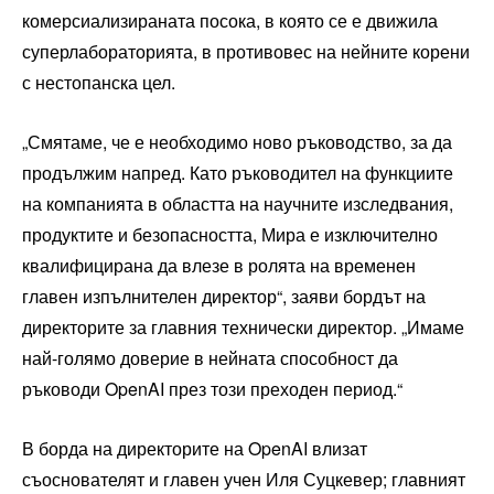
комерсиализираната посока, в която се е движила
суперлабораторията, в противовес на нейните корени
с нестопанска цел.
„Смятаме, че е необходимо ново ръководство, за да
продължим напред. Като ръководител на функциите
на компанията в областта на научните изследвания,
продуктите и безопасността, Мира е изключително
квалифицирана да влезе в ролята на временен
главен изпълнителен директор“, заяви бордът на
директорите за главния технически директор. „Имаме
най-голямо доверие в нейната способност да
ръководи OpenAI през този преходен период.“
В борда на директорите на OpenAI влизат
съоснователят и главен учен Иля Суцкевер; главният