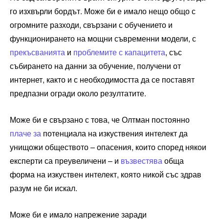
го изхвърли бордът. Може би е имало нещо общо с
огромните разходи, свързани с обучението и
функционирането на мощни съвременни модели, с
прекъсванията
и
проблемите с капацитета
, със
събирането на данни за обучение, получени от
интернет, както и с необходимостта да се поставят
предпазни огради около резултатите.
Може би е свързано с това, че Олтман постоянно
плаче за
потенциала на изкуствения интелект да
унищожи обществото – опасения, които според някои
експерти са преувеличени – и
възвестява
обща
форма на изкуствен интелект, която никой със здрав
разум не би искал.
Може би е имало напрежение заради