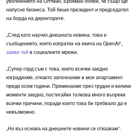
уволнението на Олтман, Брокман обяви, че също ще
напусне бизнеса. Той беше президент и председател
на борда на директорите.
„След като научих днешната новина, това е
съобщението, което изпратих на екипа на OpenAI“,
заяви той
в социалните мрежи.
„Супер горд съм с това, което всички заедно
изградихме, откакто започнахме в моя апартамент
преди осем години. Преминахме през трудни и велики
моменти заедно, постигайки толкова много въпреки
всички причини, поради които това би трябвало да е
невъзможно.
„Но въз основа на днешните новини се отказвам“.