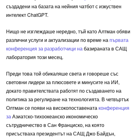
създадени на базата на нейния чатбот с изкуствен
интелект ChatGPT.
Нищо не изглеждаше нередно, тъй като Алтман обяви
различни услуги и актуализации по време на
първата
конференция за разработчици на
базираната в САЩ
лаборатория този месец.
Преди това той обикаляше света и говореше със
световни лидери за плюсовете и минусите на ИИ,
докато правителствата работят по създаването на
политика за регулиране на технологията. В четвъртък
Олтман се появи на високопоставената
конференция
за
Азиатско-тихоокеанско икономическо
сътрудничество в Сан Франциско, на която
присъстваха президентът на САЩ Джо Байдън,