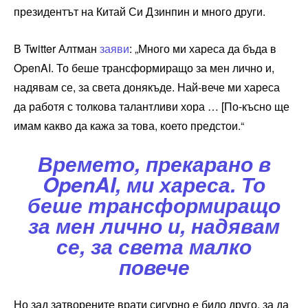
президентът на Китай Си Дзинпин и много други.
В Twitter Алтман
заяви
: „Много ми хареса да бъда в
OpenAI. То беше трансформиращо за мен лично и,
надявам се, за света донякъде. Най-вече ми хареса
да работя с толкова талантливи хора … [По-късно ще
имам какво да кажа за това, което предстои.“
Времето, прекарано в
OpenAI, ми хареса. То
беше трансформиращо
за мен лично и, надявам
се, за света малко
повече
Но зад затворените врати сигурно е било друго, за да