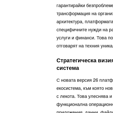
гарантирайки безпроблеме
трансформация на органи
архитектура, платформата
специфичните нужди на ра
услуги и финанси. Това п
отговарят на техния уник
Стратегическа визи
система
С новата версия 26 плат
екосистема, към която но
с лекота. Това улеснява 
функционална операционн
приложения, данни, файло