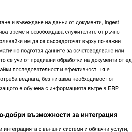
тане и въвеждане на данни от документи, Ingest
ява време и освобождава служителите от ръчно
олявайки им да се съсредоточат върху по-важни
матично подготвя данните за осчетоводяване или
то се учи от предишни обработки на документи от е
райки последователност и ефективност. Тя е
потреба веднага, без никаква необходимост от
 защото е обучена с информацията вътре в ERP
о-добри възможности за интеграция
 интеграцията с външни системи и облачни услуги,