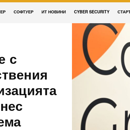
УЕР
СОФТУЕР
ИТ НОВИНИ
CYBER SECURITY
СТАР
е с
ствения
изацията
знес
ема