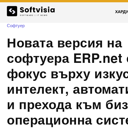
ХАРД
Софтуер
Новата версия на
софтуера ERP.net 
фокус върху изку
интелект, автомат
и прехода към би
операционна сист