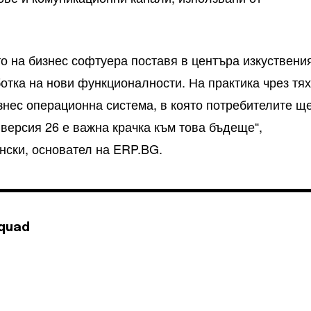
о на бизнес софтуера поставя в центъра изкуствени
ботка на нови функционалности. На практика чрез тя
знес операционна система, в която потребителите щ
 версия 26 е важна крачка към това бъдеще“,
нски, основател на ERP.BG.
Squad