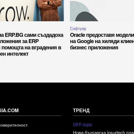
Софтуер
на ERP.BG сами създадоха
Oracle предоставя модели
иложения за ERP
на Google на хиляди клие
с помощта на вградения в
бизнес приложения
ен интелект
SIA.COM
ТРЕНД
OFF-topic
поверителност
Нова българска insurtech пл