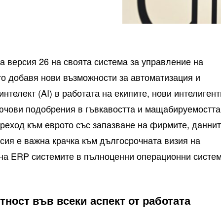
а версия 26 на своята система за управление на
то добавя нови възможности за автоматизация и
интелект (AI) в работата на екипите, нови интелиген
ключови подобрения в гъвкавостта и мащабируемостта
преход към еврото със запазване на фирмите, данни
рсия е важна крачка към дългосрочната визия на
на ERP системите в пълноценни операционни систе
ност във всеки аспект от работата