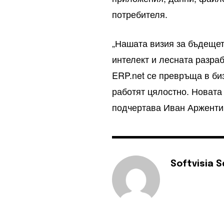
потребителя.
„Нашата визия за бъдещет
интелект и лесната разра
ERP.net се превръща в би
работят цялостно. Новата
подчертава Иван Арженти
Softvisia 