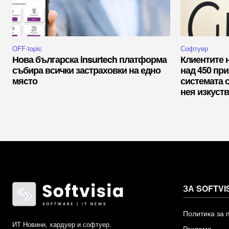
OFF-topic
Софтуер
Нова българска insurtech платформа
Клиентите 
събира всички застраховки на едно
над 450 пр
място
системата 
нея изкуств
ЗА SOFTVI
Политика за 
ИТ Новини, хардуер и софтуер.
Реклама