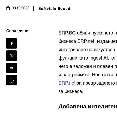
Softvisia Squad
03.12.2025
Споделяне
ERP.BG обяви пускането н
бизнеса ERP.net. Издание
интегриране на изкуствен 
функции като Ingest AI, 
него е заложен и плавен 
и настройките. Новата ве
ERP.net
за превръщането 
за бизнеса.
Добавена интелигент