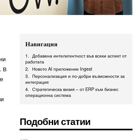
Навигация
Добавена интелигентност във всеки аспект от
тни
работата
. В
Новото AI приложение Ingest
Персонализация и по-добри възможности за
те
интеграция
Стратегическа визия – от ERP към бизнес
операционна система
ми
Подобни статии