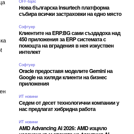
ща
OFF-topic
Нова българска insurtech платформа
събира всички застраховки на едно място
Софтуер
а
Клиентите на ERP.BG сами създадоха над
450 приложения за ERP системата с
вка
помощта на вградения в нея изкуствен
t
интелект
Софтуер
Oracle предоставя моделите Gemini на
Google на хиляди клиенти на бизнес
приложения
вен
ИТ новини
Седем от десет технологични компании у
нас предлагат хибридна работа
ИТ новини
AMD Advancing AI 2026: AMD изцяло