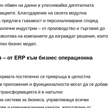
н обмен на данни и улеснявайки дигиталната
зациите. Благодарение на своята модулна
 предлага гъвкавост и персонализиране според
злични индустрии – от производство и търговия до
озволява на компаниите да изграждат решения, коит
ален бизнес модел.
я – от ERP към бизнес операционна
формата постепенно се превръща в цялостна
ви приложения и функционалности могат да се добав
и трансформацията ѝ в напълно
а система за бизнеса, управляваща всички
ве и комуникационни канали, използвани от