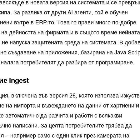
навсякъде в новата версия на системата и се превръ
ипа. За разлика от други AI агенти, той е обучен
нени вътре в ERP-то. Това го прави много по-добре
 на дейността на фирмата и в същото време нейнат
не напуска защитената среда на системата. В доба
но създаване на приложения, базирана на Java Scrip
е налага потребителят да разбира от програмиране.
е Ingest
ция, включена във версия 26, която използва изкуст
не на импорта и въвеждането на данни от хартиени и
е автоматично да разчита и работи с всякакви
ъчно написани. За целта потребителите трябва да
л – например само с един клик през камерата на