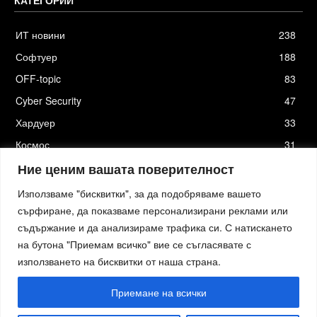
КАТЕГОРИИ
ИТ новини
238
Софтуер
188
OFF-topic
83
Cyber Security
47
Хардуер
33
Космос
31
Стартъпи
19
Ние ценим вашата поверителност
Използваме "бисквитки", за да подобряваме вашето
сърфиране, да показваме персонализирани реклами или
съдържание и да анализираме трафика си. С натискането
Хостинг от
Actiefhost.bg
на бутона "Приемам всичко" вие се съгласявате с
Елизия софтуер
|
Петя Петрова - преводи и локализация
|
Smartage.bg
|
Kafene.bg
|
Технологични новини
|
използването на бисквитки от наша страна.
Младежката медия
|
Стартъп новини.bg
|
пътна помощ София
|
Кърти Чисти Извозва Цени
|
Къртене Цени
|
пътна помощ
|
пътна помощ
|
izbornakola.com
|
автодиагностика и компютърна диагностика
|
изкупуване на
Приемане на всички
имоти
|
преглед на кола преди покупка
|
Обезщетение при смърт в птп
изкупуване на коли
|
Ташев Галвинг
|
работни обувки
|
Дрегери за алкохол
|
новини русе
|
Actiefhost.be
|
Климатици