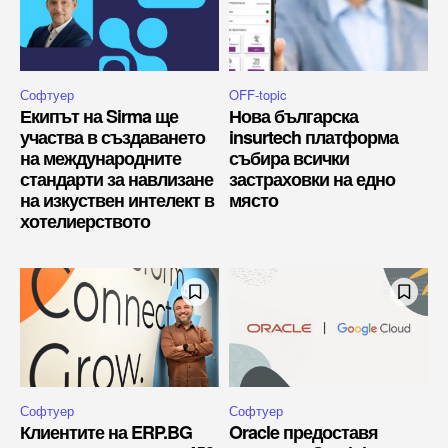
Софтуер
OFF-topic
Екипът на Sirma ще
Нова българска
участва в създаването
insurtech платформа
на международните
събира всички
стандарти за навлизане
застраховки на едно
на изкуствен интелект в
място
хотелиерството
Софтуер
Софтуер
Клиентите на ERP.BG
Oracle предоставя