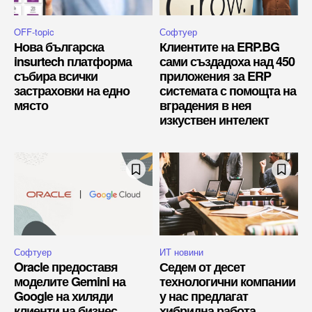
OFF-topic
Софтуер
Нова българска
Клиентите на ERP.BG
insurtech платформа
сами създадоха над 450
събира всички
приложения за ERP
застраховки на едно
системата с помощта на
място
вградения в нея
изкуствен интелект
Софтуер
ИТ новини
Oracle предоставя
Седем от десет
моделите Gemini на
технологични компании
Google на хиляди
у нас предлагат
клиенти на бизнес
хибридна работа