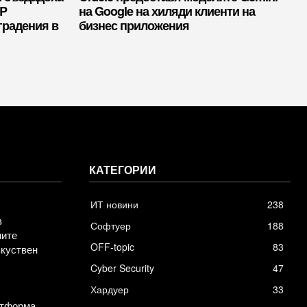
RP
на Google на хиляди клиенти на
градения в
бизнес приложения
КАТЕГОРИИ
ИТ новини
238
в
Софтуер
188
ните
OFF-topic
83
зкуствен
Cyber Security
47
Хардуер
33
атформа