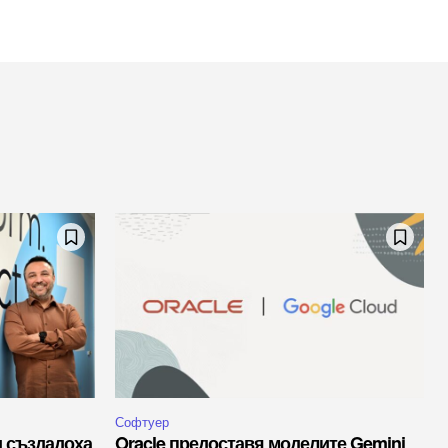
Софтуер
и създадоха
Oracle предоставя моделите Gemini