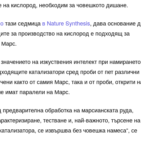
е на кислород, необходим за човешкото дишане.
но
тази седмица
в Nature Synthesis
, дава основание 
одите за производство на кислород е подходящ за
 Марс.
значението на изкуствения интелект при намирането
ходящите катализатори сред проби от пет различни
чени както от самия Марс, така и от проби, открити н
 че имат паралели на Марс.
 предварителна обработка на марсианската руда,
арактеризиране, тестване и, най-важното, търсене на
атализатора, се извършва без човешка намеса“, се