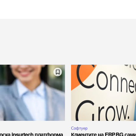
Софтуер
рска insurtech платформа
Клиентите на ERP.BG сам