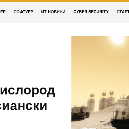
УЕР
СОФТУЕР
ИТ НОВИНИ
CYBER SECURITY
СТАР
н
кислород
сиански