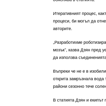
Итеративният процес, как
процеси, би могъл да отн
авторите.
„Разработихме роботизира
мозък“, казва Дзян пред 
да използва съединенията
Въпреки че не е в изобил
открита замръзнала вода 
райони сезонно тече соле
В статията Дзян и екипът 