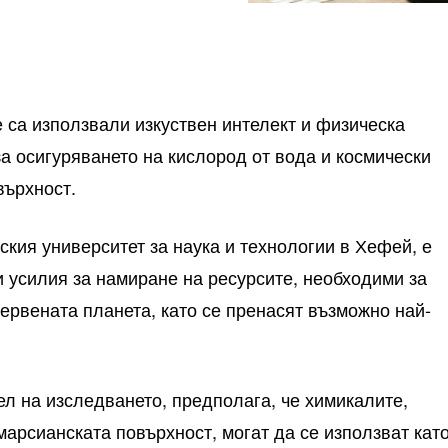
е са използвали изкуствен интелект и физическа
за осигуряването на кислород от вода и космически
върхност.
ския университет за наука и технологии в Хефей, е
и усилия за намиране на ресурсите, необходими за
ервената планета, като се пренасят възможно най-
ел на изследването, предполага, че химикалите,
марсианската повърхност, могат да се използват кат