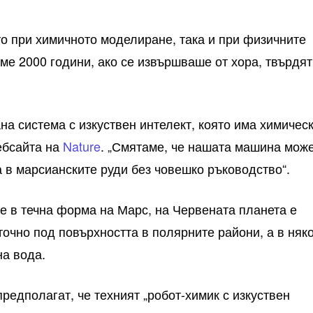
то при химичното моделиране, така и при физичните
еме 2000 години, ако се извършваше от хора, твърдят
на система с изкуствен интелект, която има химичес
уебсайта на
Nature
. „Смятаме, че нашата машина мож
 в марсианските руди без човешко ръководство“.
ие в течна форма на Марс, на Червената планета е
точно под повърхността в полярните райони, а в няк
на вода.
предполагат, че техният „робот-химик с изкуствен