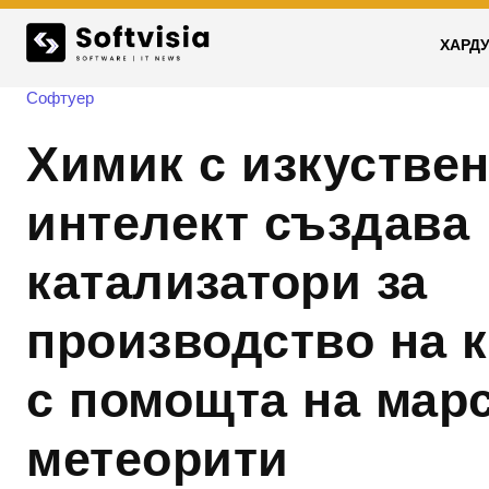
ХАРД
Софтуер
Химик с изкустве
интелект създава
катализатори за
производство на 
с помощта на мар
метеорити