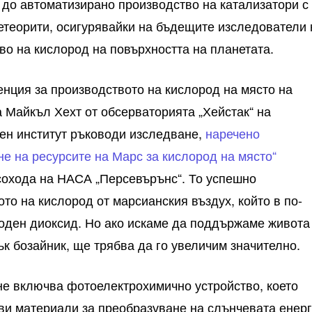
 до автоматизирано производство на катализатори с
теорити, осигурявайки на бъдещите изследователи 
во на кислород на повърхността на планетата.
нция за производството на кислород на място на
а Майкъл Хехт от обсерваторията „Хейстак“ на
ен институт ръководи изследване,
наречено
не на ресурсите на Марс за кислород на място“
рсохода на НАСА „Персевърънс“. То успешно
то на кислород от марсианския въздух, който в по-
роден диоксид. Но ако искаме да поддържаме живота
ък бозайник, ще трябва да го увеличим значително.
е включва фотоелектрохимично устройство, което
ви материали за преобразуване на слънчевата енер