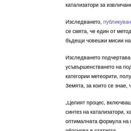
катализатори за извличан
Изследването,
публикува
се смята, че един от мет
бъдещи човешки мисии на
Изследването подчертава 
усъвършенстването на под
категории метеорити, полу
Земята, за които се знае,
„Целият процес, включващ
синтез на катализатори, х
оптималната формула на к
обяснява в статията.