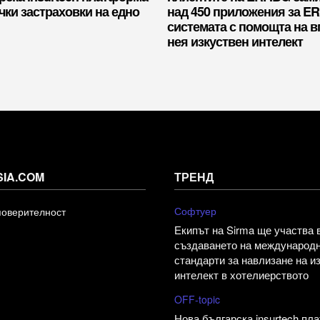
чки застраховки на едно
над 450 приложения за E
системата с помощта на в
нея изкуствен интелект
SIA.COM
ТРЕНД
Софтуер
поверителност
Екипът на Sirma ще участва 
създаването на международ
стандарти за навлизане на и
интелект в хотелиерството
OFF-topic
Нова българска insurtech пл