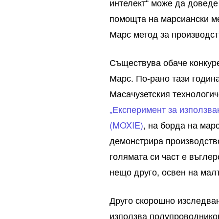
интелект“ може да доведе
помощта на марсиански ме
Марс метод за производст
Съществува обаче конкуре
Марс. По-рано тази годин
Масачузетския технологич
„Експеримент за използва
(MOXIE)
, на борда на ма
демонстрира производство
голямата си част е въгле
нещо друго, освен на мал
Друго скорошно изследван
използва полупроводнико