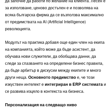
да започне да работи по желание на клиента. Лесен е
за използване, ценово достъпен е и позволява на
всяка българска фирма да се възползва максимално
от предимствата на AI (Artificial Intelligence)
революцията.
Модулът на практика добавя още един член на екипа
на компанията, който може да бъде асистент, да
обучава нови служители, да обобщава данни, да
следи за спазването на определени бизнес правила,
да бъде арбитър в дискусии между екипите и много
други неща.
Основното предимство
е, че този
изкуствен интелект е
интегриран в
ERP
системата
и
се развива изцяло в контекста на бизнеса.
Персонализация на следващо ниво