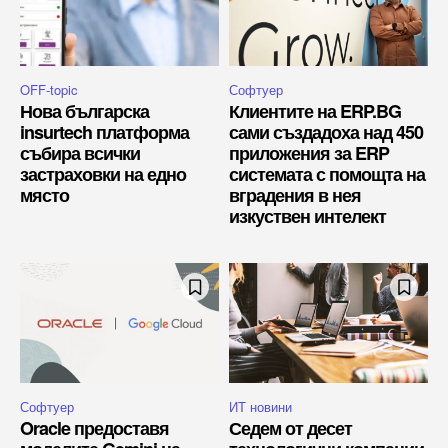
OFF-topic
Софтуер
Нова българска
Клиентите на ERP.BG
insurtech платформа
сами създадоха над 450
събира всички
приложения за ERP
застраховки на едно
системата с помощта на
място
вградения в нея
изкуствен интелект
Софтуер
ИТ новини
Oracle предоставя
Седем от десет