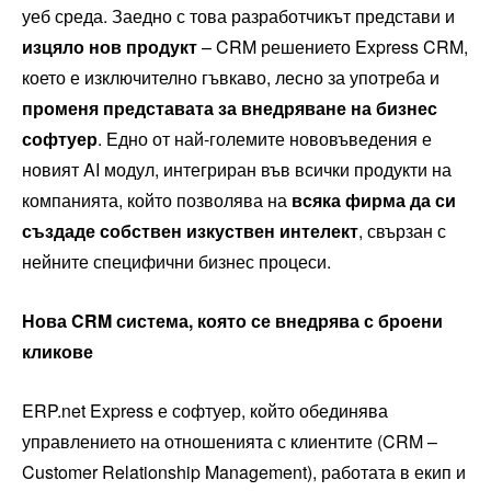
уеб среда. Заедно с това разработчикът представи и
изцяло нов продукт
– CRM решението Express CRM,
което е изключително гъвкаво, лесно за употреба и
променя представата за внедряване на бизнес
софтуер
. Едно от най-големите нововъведения е
новият AI модул, интегриран във всички продукти на
компанията, който позволява на
всяка фирма да си
създаде собствен изкуствен интелект
, свързан с
нейните специфични бизнес процеси.
Нова
CRM
система, която се внедрява с броени
кликове
ERP.net Express е софтуер, който обединява
управлението на отношенията с клиентите (CRM –
Customer Relationship Management), работата в екип и