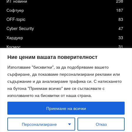
ИТ новини
238
Софтуер
187
OFF-topic
83
Cyber Security
47
Хардуер
33
Космос
31
Стартъпи
19
Ние ценим вашата поверителност
Използваме "бисквитки", за да подобряваме вашето
сърфиране, да показваме персонализирани реклами или
съдържание и да анализираме трафика си. С натискането
Хостинг от
Actiefhost.bg
на бутона "Приемам всичко" вие се съгласявате с
Елизия софтуер
|
Петя Петрова - преводи и локализация
|
Smartage.bg
|
Kafene.bg
|
Технологични новини
|
използването на бисквитки от наша страна.
Младежката медия
|
Стартъп новини.bg
|
пътна помощ София
|
Кърти Чисти Извозва Цени
|
Къртене Цени
|
пътна помощ
|
пътна помощ
|
izbornakola.com
|
автодиагностика и компютърна диагностика
|
изкупуване на
Приемане на всички
имоти
|
преглед на кола преди покупка
|
Обезщетение при смърт в птп
изкупуване на коли
|
Ташев Галвинг
|
работни обувки
|
Дрегери за алкохол
|
новини русе
|
Actiefhost.be
|
Климатици
Персонализиране
Отказ