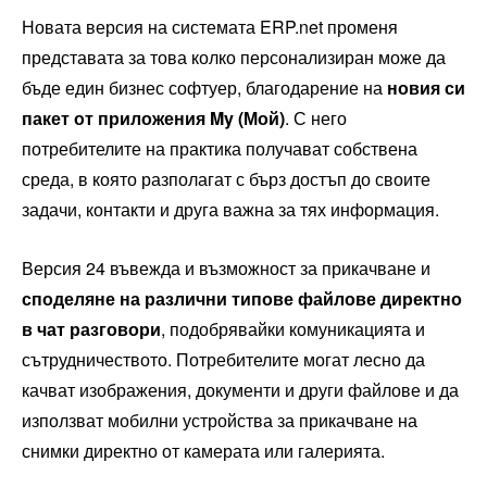
Новата версия на системата ERP.net променя
представата за това колко персонализиран може да
бъде един бизнес софтуер, благодарение на
новия си
пакет от
приложени
я
My
(Мой)
. С него
потребителите на практика получават собствена
среда, в която разполагат с бърз достъп до своите
задачи, контакти и друга важна за тях информация.
Версия 24 въвежда и възможност за прикачване и
споделяне на различни типове файлове директно
в чат разговори
, подобрявайки комуникацията и
сътрудничеството. Потребителите могат лесно да
качват изображения, документи и други файлове и да
използват мобилни устройства за прикачване на
снимки директно от камерата или галерията.