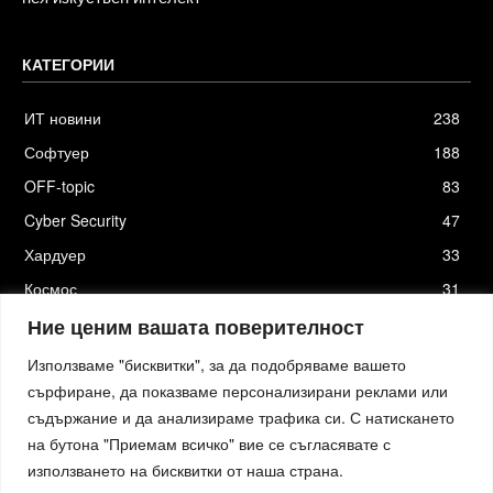
КАТЕГОРИИ
ИТ новини
238
Софтуер
188
OFF-topic
83
Cyber Security
47
Хардуер
33
Космос
31
Стартъпи
19
Ние ценим вашата поверителност
Използваме "бисквитки", за да подобряваме вашето
сърфиране, да показваме персонализирани реклами или
съдържание и да анализираме трафика си. С натискането
Хостинг от
Actiefhost.bg
на бутона "Приемам всичко" вие се съгласявате с
Елизия софтуер
|
Петя Петрова - преводи и локализация
|
Smartage.bg
|
Kafene.bg
|
Технологични новини
|
използването на бисквитки от наша страна.
Младежката медия
|
Стартъп новини.bg
|
пътна помощ София
|
Кърти Чисти Извозва Цени
|
Къртене Цени
|