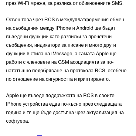
през Wi-Fi мрежа, за разлика от обикновените SMS.
Освен това чрез RCS в междуплатформения обмен
на съобщения между iPhone и Android ще бъдат
въведени функции като разписки за прочетени
съобщения, индикатори за писане и много други
функции в стила на iMessage, а самата Apple ще
работи с членовете на GSM асоциацията за по-
нататъшно подобряване на протокола RCS, особено
по отношение на сигурността и криптирането.
Apple ще въведе поддръжката на RCS в своите
iPhone устройства едва по-късно през следващата
година и тя ще бъде достъпна чрез актуализация на
софтуера.