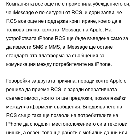
Компанията все още не е променила убеждението си,
че iMessage е по-сигурен от RCS, и дори заяви, че
RCS все още не поддържа криптиране, което да е
толкова силно, колкото iMessage на Apple. На
устройствата iPhone RCS ще бъде въведена само за
да измести SMS и MMS, а iMessage ще остане
стандартната платформа за съобщения за
комуникация между потребителите на iPhone.
Говорейки за другата причина, поради която Apple е
решила да приеме RCS, е заради оперативната
съвместимост, която тя ще предложи, позволявайки
междуплатформени съобщения. Внедряването на
RCS също така ще позволи на потребителите на
iPhone да споделят местоположението си в текстови
нишки, а освен това ще работи с мобилни данни или