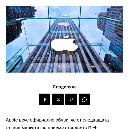
Споделяне
Apple вече официално обяви, че от следващата
година марката ще приеме стандарта Rich