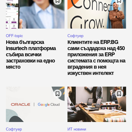
OFF-topic
Софтуер
Нова българска
Клиентите на ERP.BG
insurtech платформа
сами създадоха над 450
събира всички
приложения за ERP
застраховки на едно
системата с помощта на
място
вградения в нея
изкуствен интелект
Софтуер
ИТ новини