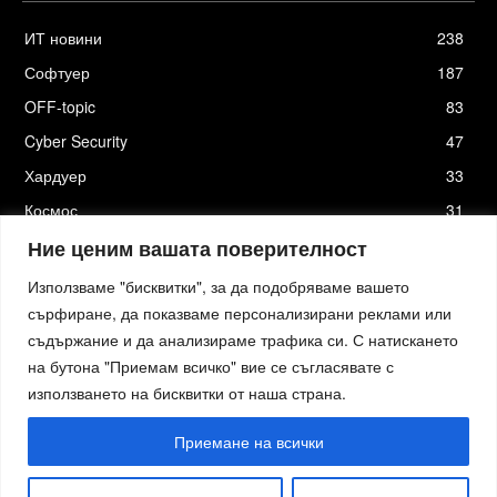
ИТ новини
238
Софтуер
187
OFF-topic
83
Cyber Security
47
Хардуер
33
Космос
31
Стартъпи
19
Ние ценим вашата поверителност
Използваме "бисквитки", за да подобряваме вашето
сърфиране, да показваме персонализирани реклами или
съдържание и да анализираме трафика си. С натискането
Хостинг от
Actiefhost.bg
на бутона "Приемам всичко" вие се съгласявате с
Елизия софтуер
|
Петя Петрова - преводи и локализация
|
Smartage.bg
|
Kafene.bg
|
Технологични новини
|
използването на бисквитки от наша страна.
Младежката медия
|
Стартъп новини.bg
|
пътна помощ София
|
Кърти Чисти Извозва Цени
|
Къртене Цени
|
пътна помощ
|
пътна помощ
|
izbornakola.com
|
автодиагностика и компютърна диагностика
|
изкупуване на
Приемане на всички
имоти
|
преглед на кола преди покупка
|
Обезщетение при смърт в птп
изкупуване на коли
|
Ташев Галвинг
|
работни обувки
|
Дрегери за алкохол
|
новини русе
|
Actiefhost.be
|
Климатици