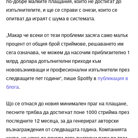
по-добре малките плащания, които не достигат до
изпълнителите, и ще се справи с онези, които се
опитват да играят с шума в системата.
„Макар че всеки от тези проблеми засяга само малък
процент от общия брой стриймове, решаването им
сега означава, че можем да насочим приблизително 1
млрд. долара допълнителни приходи към
нововъзникващи и професионални изпълнители през
следващите пет години“, пише Spotify в
публикация в
блога
.
Що се отнася до новия минимален праг на плащане,
песните трябва да достигнат поне 1000 стрийма през
последните 12 месеца, за да генерират авторски
възнаграждения от следващата година. Компанията
казва, че няма да печели допълнителни пари по този