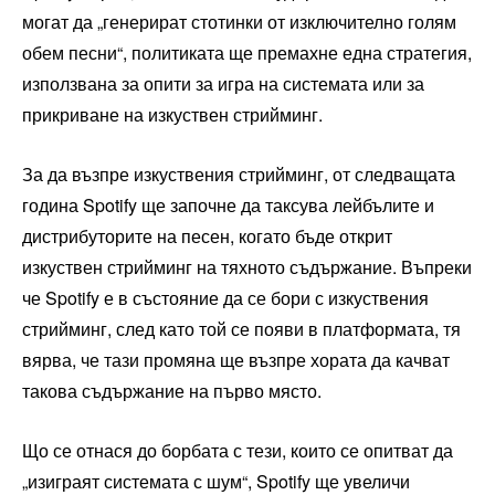
могат да „генерират стотинки от изключително голям
обем песни“, политиката ще премахне една стратегия,
използвана за опити за игра на системата или за
прикриване на изкуствен стрийминг.
За да възпре изкуствения стрийминг, от следващата
година Spotify ще започне да таксува лейбълите и
дистрибуторите на песен, когато бъде открит
изкуствен стрийминг на тяхното съдържание. Въпреки
че Spotify е в състояние да се бори с изкуствения
стрийминг, след като той се появи в платформата, тя
вярва, че тази промяна ще възпре хората да качват
такова съдържание на първо място.
Що се отнася до борбата с тези, които се опитват да
„изиграят системата с шум“, Spotify ще увеличи