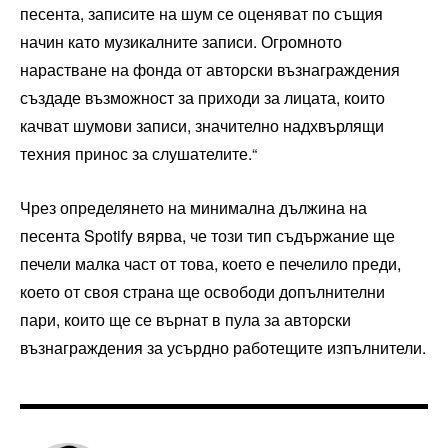
песента, записите на шум се оценяват по същия
начин като музикалните записи. Огромното
нарастване на фонда от авторски възнаграждения
създаде възможност за приходи за лицата, които
качват шумови записи, значително надхвърлящи
техния принос за слушателите.“
Чрез определянето на минимална дължина на
песента Spotify вярва, че този тип съдържание ще
печели малка част от това, което е печелило преди,
което от своя страна ще освободи допълнителни
пари, които ще се върнат в пула за авторски
възнаграждения за усърдно работещите изпълнители.