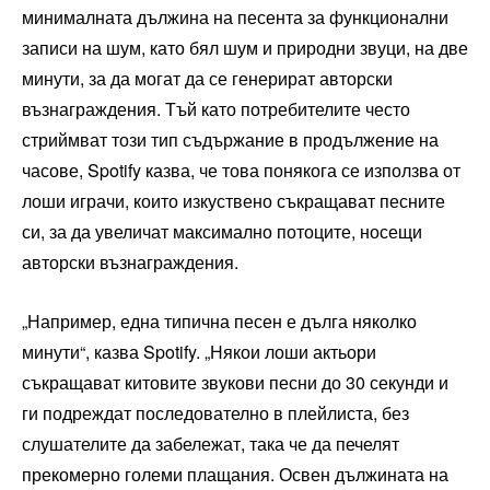
минималната дължина на песента за функционални
записи на шум, като бял шум и природни звуци, на две
минути, за да могат да се генерират авторски
възнаграждения. Тъй като потребителите често
стриймват този тип съдържание в продължение на
часове, Spotify казва, че това понякога се използва от
лоши играчи, които изкуствено съкращават песните
си, за да увеличат максимално потоците, носещи
авторски възнаграждения.
„Например, една типична песен е дълга няколко
минути“, казва Spotify. „Някои лоши актьори
съкращават китовите звукови песни до 30 секунди и
ги подреждат последователно в плейлиста, без
слушателите да забележат, така че да печелят
прекомерно големи плащания. Освен дължината на