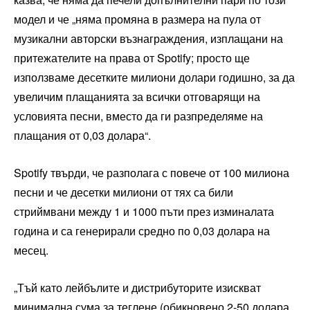
модел и че „няма промяна в размера на пула от
музикални авторски възнаграждения, изплащани на
притежателите на права от Spotify; просто ще
използваме десетките милиони долари годишно, за да
увеличим плащанията за всички отговарящи на
условията песни, вместо да ги разпределяме на
плащания от 0,03 долара“.
Spotify твърди, че разполага с повече от 100 милиона
песни и че десетки милиони от тях са били
стриймвани между 1 и 1000 пъти през изминалата
година и са генерирали средно по 0,03 долара на
месец.
„Тъй като лейбълите и дистрибуторите изискват
минимална сума за теглене (обикновено 2-50 долара