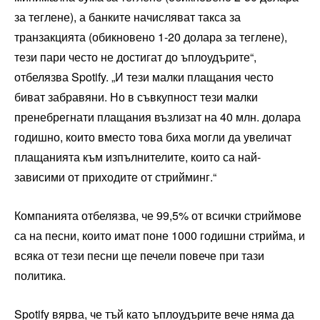
за теглене), а банките начисляват такса за
транзакцията (обикновено 1-20 долара за теглене),
тези пари често не достигат до ъплоудърите“,
отбелязва Spotify. „И тези малки плащания често
биват забравяни. Но в съвкупност тези малки
пренебрегнати плащания възлизат на 40 млн. долара
годишно, които вместо това биха могли да увеличат
плащанията към изпълнителите, които са най-
зависими от приходите от стрийминг.“
Компанията отбелязва, че 99,5% от всички стриймове
са на песни, които имат поне 1000 годишни стрийма, и
всяка от тези песни ще печели повече при тази
политика.
Spotify вярва, че тъй като ъплоудърите вече няма да