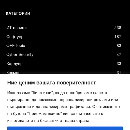
КАТЕГОРИИ
ИТ новини
238
Софтуер
187
OFF-topic
83
Cyber Security
47
Хардуер
33
Космос
31
Стартъпи
19
Ние ценим вашата поверителност
Използваме "бисквитки", за да подобряваме вашето
сърфиране, да показваме персонализирани реклами или
съдържание и да анализираме трафика си. С натискането
Хостинг от
Actiefhost.bg
на бутона "Приемам всичко" вие се съгласявате с
Елизия софтуер
|
Петя Петрова - преводи и локализация
|
Smartage.bg
|
Kafene.bg
|
Технологични новини
|
използването на бисквитки от наша страна.
Младежката медия
|
Стартъп новини.bg
|
пътна помощ София
|
Кърти Чисти Извозва Цени
|
Къртене Цени
|
пътна помощ
|
пътна помощ
|
izbornakola.com
|
автодиагностика и компютърна диагностика
|
изкупуване на