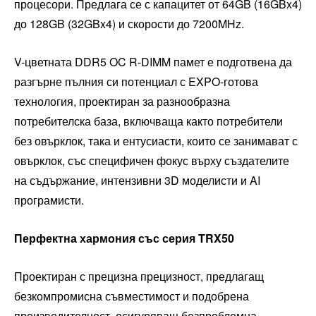
процесори. Предлага се с капацитет от 64GB (16GBx4)
до 128GB (32GBx4) и скорости до 7200MHz.
V-цветната DDR5 OC R-DIMM памет е подготвена да
разгърне пълния си потенциал с EXPO-готова
технология, проектиран за разнообразна
потребителска база, включваща както потребители
без овърклок, така и ентусиасти, които се занимават с
овърклок, със специфичен фокус върху създателите
на съдържание, интензивни 3D моделисти и AI
програмисти.
Перфектна хармония със серия TRX50
Проектиран с прецизна прецизност, предлагащ
безкомпромисна съвместимост и подобрена
производителност, осигуряващ безпроблемна