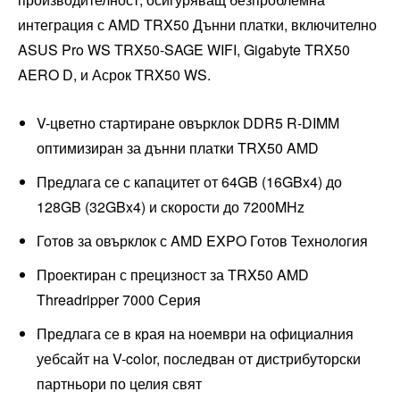
интеграция с AMD TRX50 Дънни платки, включително
ASUS Pro WS TRX50-SAGE WIFI, Gigabyte TRX50
AERO D, и Асрок TRX50 WS.
V-цветно стартиране овърклок DDR5 R-DIMM
оптимизиран за дънни платки TRX50 AMD
Предлага се с капацитет от 64GB (16GBx4) до
128GB (32GBx4) и скорости до 7200MHz
Готов за овърклок с AMD EXPO Готов Технология
Проектиран с прецизност за TRX50 AMD
Threadripper 7000 Серия
Предлага се в края на ноември на официалния
уебсайт на V-color, последван от дистрибуторски
партньори по целия свят