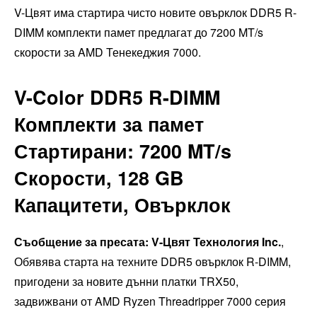
V-Цвят има стартира чисто новите овърклок DDR5 R-
DIMM комплекти памет предлагат до 7200 MT/s
скорости за AMD Тенекеджия 7000.
V-Color DDR5 R-DIMM
Комплекти за памет
Стартирани: 7200 MT/s
Скорости, 128 GB
Капацитети, Овърклок
Съобщение за пресата:
V-Цвят Технология Inc.
,
Обявява старта на техните DDR5 овърклок R-DIMM,
пригодени за новите дънни платки TRX50,
задвижвани от AMD Ryzen Threadripper 7000 серия