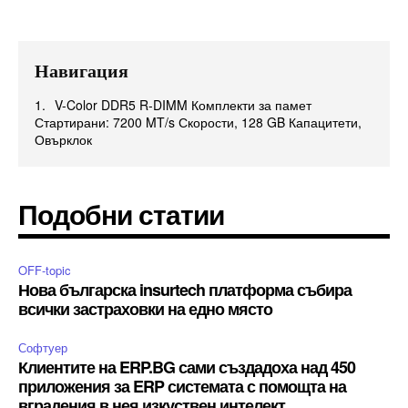
Навигация
V-Color DDR5 R-DIMM Комплекти за памет
Стартирани: 7200 MT/s Скорости, 128 GB Капацитети,
Овърклок
Подобни статии
OFF-topic
Нова българска insurtech платформа събира
всички застраховки на едно място
Софтуер
Клиентите на ERP.BG сами създадоха над 450
приложения за ERP системата с помощта на
вградения в нея изкуствен интелект