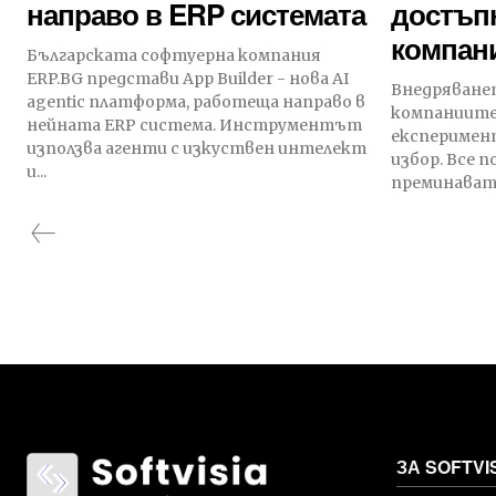
направо в ERP системата
достъпн
компан
Българската софтуерна компания
ERP.BG представи App Builder - нова AI
Внедряванет
agentic платформа, работеща направо в
компаниите 
нейната ERP системa. Инструментът
експеримент
използва агенти с изкуствен интелект
избор. Все 
и...
преминават 
ЗА SOFTVI