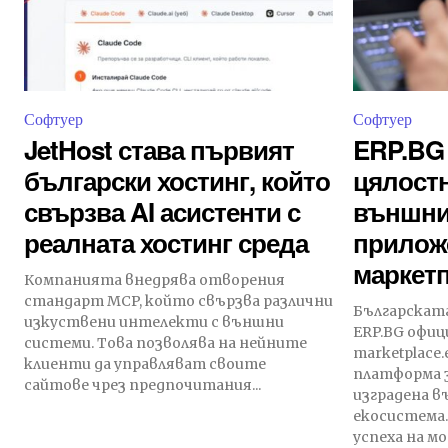
Софтуер
Софтуер
JetHost става първият
ERP.BG
български хостинг, който
цялостн
свързва AI асистенти с
външни
реалната хостинг среда
приложе
маркет
Компанията внедрява отворения
стандарт MCP, който свързва различни
Българскат
изкуствени интелекти с външни
ERP.BG офиц
системи. Това позволява на нейните
marketplace
клиенти да управляват своите
платформа з
сайтове чрез предпочитания...
изградена в
екосистема.
успеха на мо