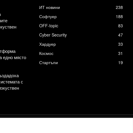
ИТ новини
238
в
Софтуер
188
ните
OFF-topic
83
зкуствен
Cyber Security
47
Хардуер
33
атформа
Космос
31
а едно място
Стартъпи
19
създадоха
системата с
изкуствен