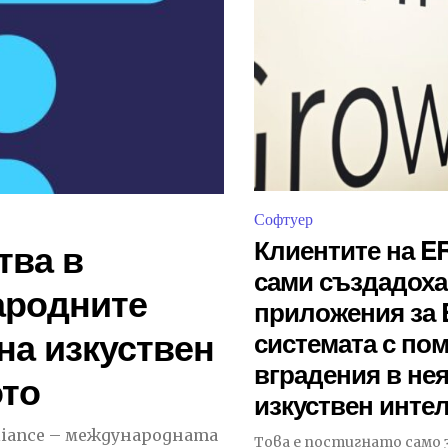
Софтуер
Клиентите на E
тва в
сами създадоха
ародните
приложения за
на изкуствен
системата с по
вградения в не
ото
изкуствен инте
lliance – международната
Това е постигнато само з