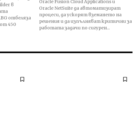
Oracle Fusion Cloud Applications и
lder в
Oracle NetSuite да автоматизират
процеси, да ускорят вземането на
.BG отбеляза
решения и да изпълняват критични за
 от 450
работата задачи по сигурен...