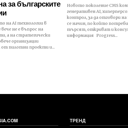
а за българските
Новото поколение CMS ком
ии
генеративен AI, хиперперсо
контрол, за да отговори н
о на AI технологии в
се начин, по който потре
вече не е въпрос на
търсят, откриват и конс
и, а на стратегически
информация Progress...
повече организации
от пилотни проекти и...
SIA.COM
ТРЕНД