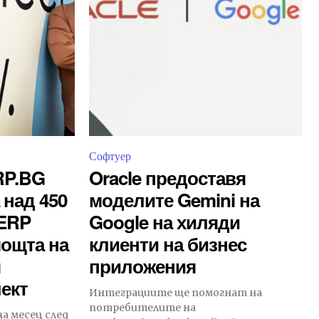
Софтуер
RP.BG
Oracle предоставя
 над 450
моделите Gemini на
 ERP
Google на хиляди
мощта на
клиенти на бизнес
я
приложения
лект
Интеграциите ще помогнат на
потребителите на
а месец след