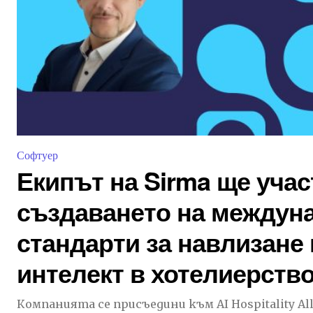
Софтуер
Екипът на Sirma ще учас
създаването на междун
стандарти за навлизане 
интелект в хотелиерств
Компанията се присъедини към AI Hospitality A