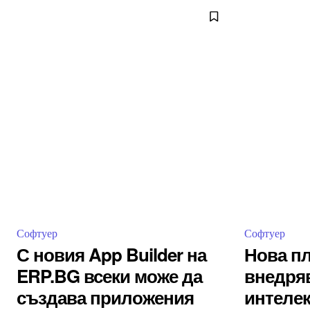
Софтуер
Софтуер
С новия App Builder на
Нова п
ERP.BG всеки може да
внедряв
създава приложения
интелек