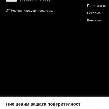
Политика за 
ИТ Новини, хардуер и софтуер.
Реклама
Контакти
Ние ценим вашата поверителност
Хостинг от
Actiefhost.bg