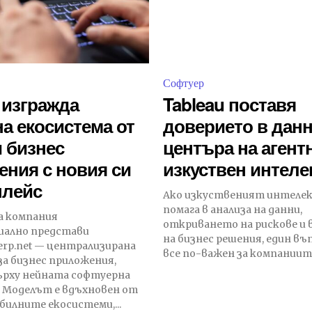
Софтуер
 изгражда
Tableau поставя
а екосистема от
доверието в данн
 бизнес
центъра на агент
ния с новия си
изкуствен интеле
плейс
Ако изкуственият интелек
помага в анализа на данни,
а компания
откриването на рискове и
иално представи
на бизнес решения, един въ
.erp.net — централизирана
все по-важен за компаниите:
а бизнес приложения,
ърху нейната софтуерна
 Моделът е вдъхновен от
билните екосистеми,...