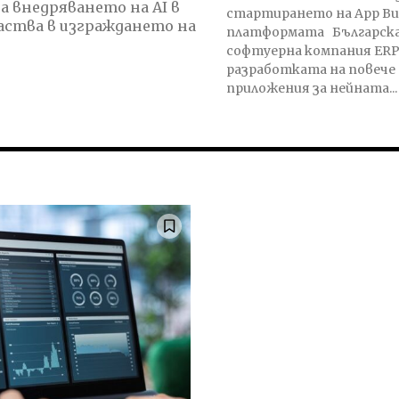
 внедряването на AI в
стартирането на App Bui
аства в изграждането на
платформата Българската
софтуерна компания ERP
разработката на повече
приложения за нейната...