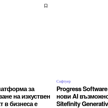
Софтуер
латформа за
Progress Softwar
ане на изкуствен
нови AI възможно
т в бизнеса е
Sitefinity Generat