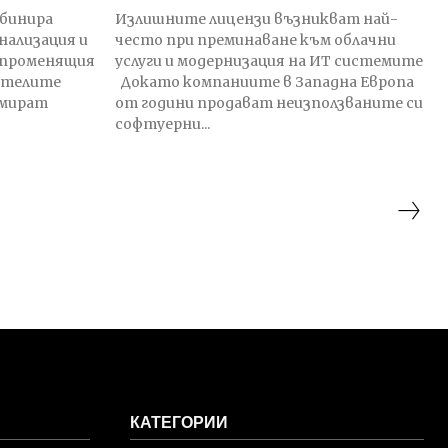
бинира
Излишните лицензи възникват най-
нализация и
често при преминаване към облачни
а променящия
услуги и модернизация на ИТ системите
бителите
Докато компаниите в Западна Европа
умират
от години продават неизползваните си
софтуерни...
КАТЕГОРИИ