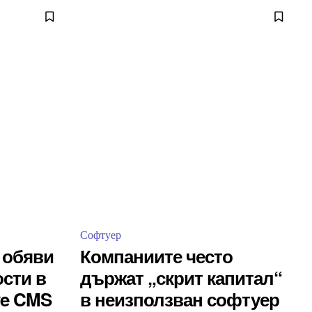
Софтуер
e обяви
Компаниите често
сти в
държат „скрит капитал“
ive CMS
в неизползван софтуер