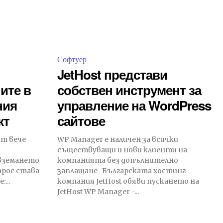
Софтуер
JetHost представи
ите в
собствен инструмент за
ния
управление на WordPress
кт
сайтове
т вече
WP Manager е наличен за всички
съществуващи и нови клиенти на
 вземането
компанията без допълнително
прос става
заплащане Българската хостинг
...
компания JetHost обяви пускането на
JetHost WP Manager -...