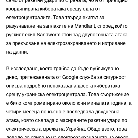
координирана кибератака срещу една от
електроцентралите. Това твърди екипът за
разузнаване на заплахите на Mandiant, според който
руският екип Sandworm стои зад двупосочната атака
за прекъсване на електрозахранването и изтриване
на данни.
В изследване, което трябва да бъде публикувано
днес, притежаваната от Google служба за сигурност
описва подробно непоказвана досега кибератака
срещу украинска електроцентрала. Това съоръжение
е било компрометирано около юни миналата година, а
четири месеца по-късно е последвала двудневна
атака, която съвпада с масираните ракетни удари по
електрическата мрежа на Украйна. Общо взето, това
доведе до спиране на електрозахранването на около