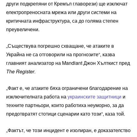
други подкрепяни от Кремъл главорези) ще изключат
електропреносната мрежа или други системи на
критичната инфраструктура, са до голяма степен
преувеличени.
„Съществува погрешно схващане, че атаките в
Украйна не са отговорили на прогнозите“, казва
главният анализатор на Mandiant Джон Хълткист пред
The Register
.
„Факт е, че атаките бяха ограничени благодарение на
изключителната работа на
украинските защитници
и
техните партньори, които работиха неуморно, за да
предотвратят стотици сценарии като този“, каза той.
„Фактът, че този инцидент е изолиран, е доказателство