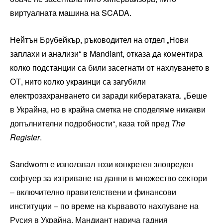
виртуалната машина на SCADA.
Нейтън Брубейкър, ръководител на отдел „Нови
заплахи и анализи“ в Mandiant, отказа да коментира
колко подстанции са били засегнати от нахлуването в
ОТ, нито колко украинци са загубили
електрозахранването си заради кибератаката. „Беше
в Украйна, но в крайна сметка не споделяме никакви
допълнителни подробности“, каза той пред
The
Register
.
Sandworm е използвал този конкретен зловреден
софтуер за изтриване на данни в множество сектори
– включително правителствени и финансови
институции – по време на кървавото нахлуване на
Русия в Украйна. Мандиант нарича гадния