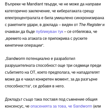
Въпреки че Mandiant твърди, че не може да направи
категорично заключение, че кибератаката срещу
електроцентралата е била умишлено синхронизирана
с ракетните удари, в доклада – видян от
The Register
и
очакван да бъде
публикуван тук
– се отбелязва, че
„времето на атаката се припокрива с руските
кинетични операции“.
„Sandworm потенциално е разработил
разрушителната способност още три седмици преди
събитието на ОТ, което предполага, че нападателят
може да е чакал конкретен момент, за да разгърне
способността“, се добавя в него.
Докладът също така поставя под съмнение общия
консенсус, че
опасенията за това, че Sandworm
(или