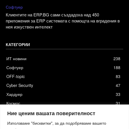
Софтуер
Клиентите на ERP.BG сами създадоха над 450
приложения за ERP системата с помощта на вградения в
нея изкуствен интелект
КАТЕГОРИИ
ИТ новини
238
Софтуер
188
OFF-topic
83
Cyber Security
47
Хардуер
33
Космос
31
Стартъпи
19
Ние ценим вашата поверителност
Използваме "бисквитки", за да подобряваме вашето