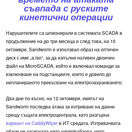
съвпада с руските
кинетични операции
Нарушителите са шпионирали в системата SCADA в
продължение на до три месеца и след това, на 10
октомври, Sandworm е използвал образ на оптичен
диск с име „a.iso“, за да изпълни нативен двоичен
файл на MicroSCADA, който е включвал команди за
изключване на подстанциите, което е довело до
непланираното прекъсване на електрозахранването.
Два дни по-късно, на 12 октомври, екипът на
Sandworm последва атака за изтриване на данни
срещу същата електроцентрала, като разгърна
вариант на CaddyWiper
в ИТ средата. Изтривачката
обаче не засегнала нито хипервайзора, нито