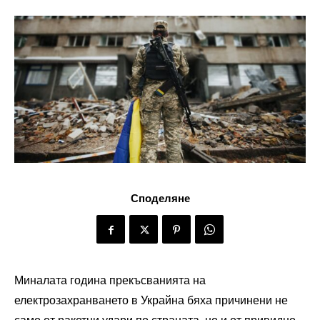
Споделяне
Миналата година прекъсванията на
електрозахранването в Украйна бяха причинени не
само от ракетни удари по страната, но и от привидно