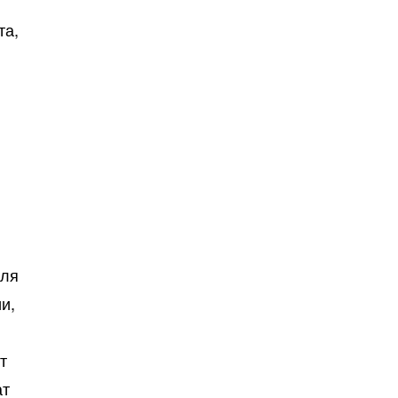
та,
,
аля
и,
т
ат