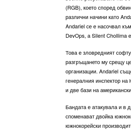
(RGB), което според обви
различни начини като Andar
Andariel се е насочвал къ
DevOps, а Silent Chollima
Това е зловредният софтуе
разгръщането му срещу ц
организации. Andariel съ
генералния инспектор на
и две бази на американск
Бандата е атакувала и в д
споменават двойка южноко
южнокорейски производите