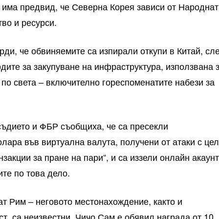
е има предвид, че Северна Корея зависи от Народна
тво и ресурси.
рди, че обвиняемите са изпирали откупи в Китай, сл
одите за закупуване на инфраструктура, използвана 
по света – включително гореспоменатите набези за
ъдието и ФБР съобщиха, че са пресекли
олара във виртуална валута, получени от атаки с це
нзакции за пране на пари“, и са иззели онлайн акаунт
ите по това дело.
ат Рим – неговото местонахождение, както и
т, са неизвестни. Чичо Сам е обявил награда от 10