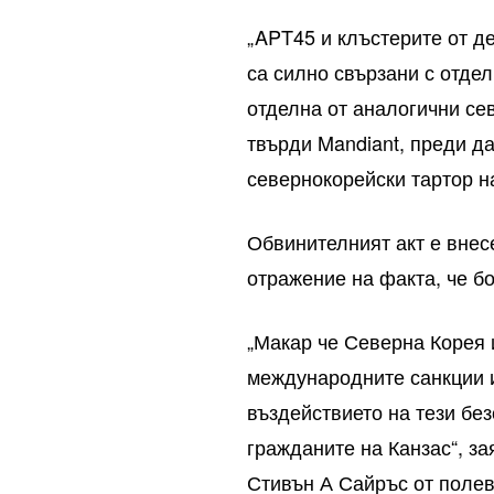
„APT45 и клъстерите от де
са силно свързани с отде
отделна от аналогични се
твърди Mandiant, преди д
севернокорейски тартор н
Обвинителният акт е внес
отражение на факта, че б
„Макар че Северна Корея 
международните санкции и
въздействието на тези бе
гражданите на Канзас“, з
Стивън А Сайръс от полев