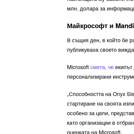
млн. долара за информаци
Майкрософт и Mandi
В същия ден, в който бе р
публикуваха своето виждан
Microsoft
смята, че
екипът 
персонализирани инструме
„Способността на Onyx Sle
стартиране на своята изпи
особено за цели, предста
като организации в отбра
оценката на Microsoft.