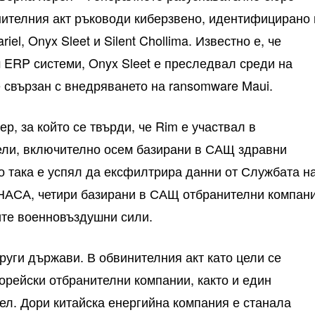
нителния акт ръководи киберзвено, идентифицирано 
iel, Onyx Sleet и Silent Chollima. Известно е, че
м ERP системи, Onyx Sleet е преследвал среди на
 е свързан с внедряването на ransomware Maui.
р, за който се твърди, че Rim е участвал в
ели, включително осем базирани в САЩ здравни
що така е успял да ексфилтрира данни от Службата н
 НАСА, четири базирани в САЩ отбранителни компан
ите военновъздушни сили.
руги държави. В обвинителния акт като цели се
рейски отбранителни компании, както и един
л. Дори китайска енергийна компания е станала