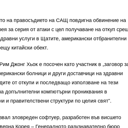
ото на правосъдието на САЩ повдигна обвинение на
ея за серия от атаки с цел получаване на откуп сре
здравни услуги в Щатите, американски отбранителни
ещу китайски обект.
Рим Джонг Хьок е посочен като участник в „заговор з
мерикански болници и други доставчици на здравни
одите от откупи и последващо използване на тези
на допълнителни компютърни прониквания в
и и правителствени структури по целия свят“.
лзвал зловреден софтуер, разработен във висшето
еверна Корея – Генералното разузнавателно бюро