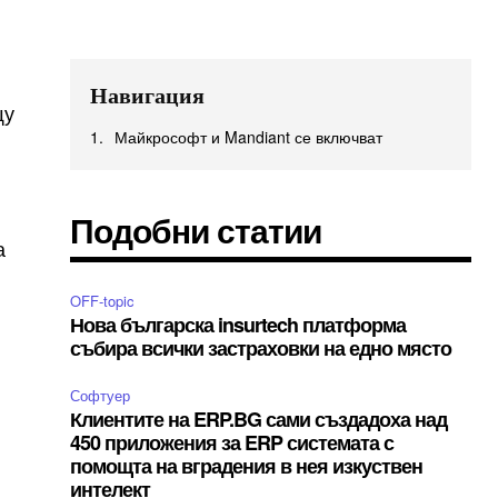
Навигация
щу
Майкрософт и Mandiant се включват
Подобни статии
а
OFF-topic
Нова българска insurtech платформа
събира всички застраховки на едно място
Софтуер
Клиентите на ERP.BG сами създадоха над
450 приложения за ERP системата с
помощта на вградения в нея изкуствен
интелект