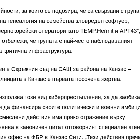
йности, за които се подозира, че са свързани с група
лна генеалогия на семейства зловреден софтуер,
вернокорейски оператори като TEMP.Hermit и APT43“
а отбележи, че групата е най-често наблюдаваният
а критична инфраструктура.
ен в Окръжния съд на САЩ за района на Канзас –
олницата в Канзас е първата посочена жертва.
използва този вид киберпрестъпления, за да заобик
 да финансира своите политически и военни амбици
зсмислени действия има пряко отражение върху
аявява в каноничен цитат отговорният специален аген
ия офис на ФБР в Канзас Сити. „Тези действия преч