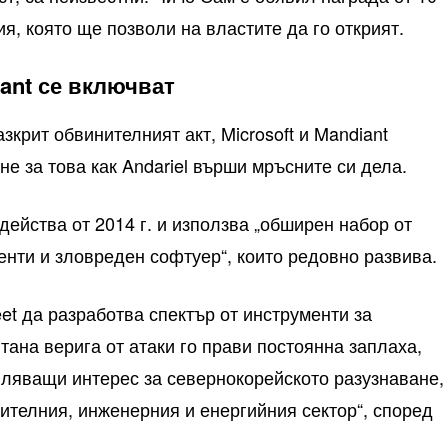
я, която ще позволи на властите да го открият.
ant се включват
азкрит обвинителният акт, Microsoft и Mandiant
е за това как Andariel върши мръсните си дела.
действа от 2014 г. и използва „обширен набор от
нти и зловреден софтуер“, които редовно развива.
et да разработва спектър от инструменти за
тана верига от атаки го прави постоянна заплаха,
вляващи интерес за севернокорейското разузнаване,
нителния, инженерния и енергийния сектор“, според