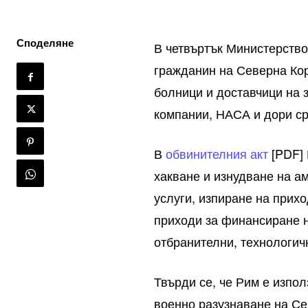
Споделяне
В четвъртък Министерств
гражданин на Северна Кор
болници и доставчици на 
компании, НАСА и дори ср
В
обвинителния акт
[PDF] 
хакване и изнудване на а
услуги, изпиране на прих
приходи за финансиране 
отбранителни, технологичн
Твърди се, че Рим е изпо
военно разузнаване на С