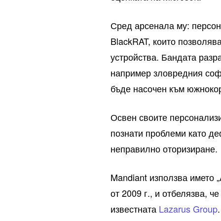
Сред арсенала му: персон
BlackRAT, които позволяв
устройства. Бандата разр
например зловредния софт
бъде насочен към южнокор
Освен своите персонализи
познати проблеми като деф
неправилно оторизиране.
Mandiant използва името „
от 2009 г., и отбелязва, 
известната
Lazarus Group
.