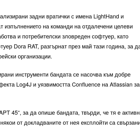
ализирани задни вратички с имена LightHand и
ат изпълнението на команди на отдалечени целеви
аботва и потребителски зловреден софтуер, като
уер Dora RAT, разгърнат през май тази година, за д
ейски организации.
рани инструменти бандата се насочва към добре
екта Log4J и уязвимостта Confluence на Atlassian за
APT 45“, за да опише бандата, твърди, че тя е актив
че някои от докладваните от нея експлойти са свързан