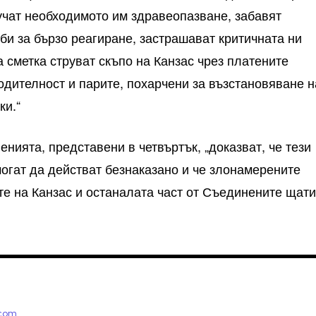
учат необходимото им здравеопазване, забавят
би за бързо реагиране, застрашават критичната ни
 сметка струват скъпо на Канзас чрез платените
водителност и парите, похарчени за възстановяване н
ки.“
нията, представени в четвъртък, „доказват, че тези
могат да действат безнаказано и че злонамерените
е на Канзас и останалата част от Съединените щат
.com