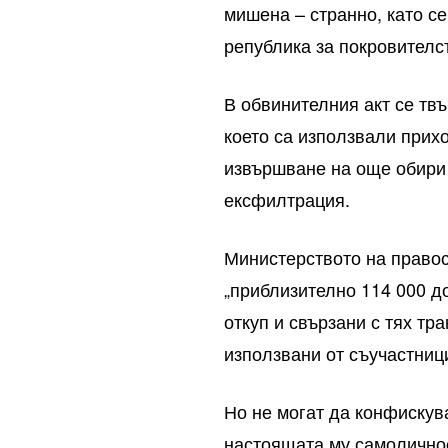
мишена – странно, като с
република за покровителс
В обвинителния акт се твъ
което са използвали прих
извършване на още обири 
ексфилтрация.
Министерството на правос
„приблизително 114 000 д
откуп и свързани с тях тра
използвани от съучастниц
Но не могат да конфискув
настоящата му самоличнос