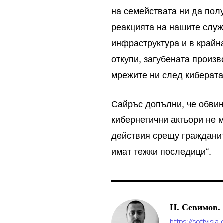
на семействата ни да пол
реакцията на нашите служ
инфраструктура и в крайна
откупи, загубената произ
мрежите ни след киберата
Сайръс допълни, че обвине
кибернетични актьори не 
действия срещу гражданит
имат тежки последици“.
Н. Севимов.
https://softvisia