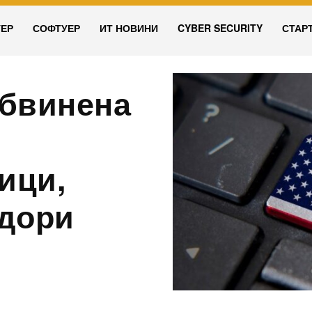
УЕР
СОФТУЕР
ИТ НОВИНИ
CYBER SECURITY
СТАР
обвинена
ици,
 дори