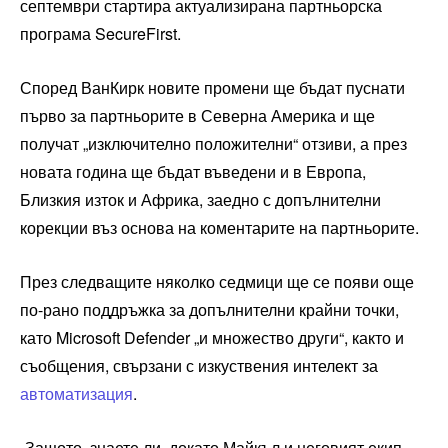
септември стартира актуализирана партньорска
програма SecureFirst.
Според ВанКирк новите промени ще бъдат пуснати
първо за партньорите в Северна Америка и ще
получат „изключително положителни“ отзиви, а през
новата година ще бъдат въведени и в Европа,
Близкия изток и Африка, заедно с допълнителни
корекции въз основа на коментарите на партньорите.
През следващите няколко седмици ще се появи още
по-рано поддръжка за допълнителни крайни точки,
като Microsoft Defender „и множество други“, както и
съобщения, свързани с изкуствения интелект за
автоматизация
.
„Защото, знаете ли, докато Майкъл и неговият екип