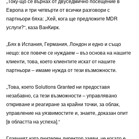
„Току-що се върнах от двуседмично посещение в
Европа и три четвърти от всички разговори с
партньори бяха: „Хей, кога ще предложите MDR
услуги?“, каза ВанКирк.
„Бях в Испания, Германия, Лондон и едно и също
нещо: все повече се нуждаем – въз основа на нашите
клиенти, това, което клиентите искат от нашите
партньори – имаме нужда от тези възможности.
„Това, което Solutions Granted ни предоставя
незабавно, са тези възможности – управлявано
откриване и реагиране за крайни точки, за облак,
управление на уязвимостите и, знаете, доказан опит
[в областта на успеха].“
Главният изпълнителен директор заяви, че когато е