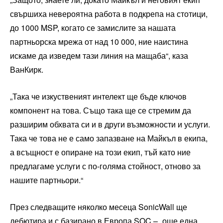
свършиха невероятна работа в подкрепа на стотици,
до 1000 MSP, когато се замислите за нашата
партньорска мрежа от над 10 000, ние наистина
искаме да изведем тази линия на мащаба“, каза
ВанКирк.
„Така че изкуственият интелект ще бъде ключов
компонент на това. Също така ще се стремим да
разширим обхвата си и в други възможности и услуги.
Така че това не е само запазване на Майкъл в екипа,
а всъщност е опиране на този екип, тъй като ние
предлагаме услуги с по-голяма стойност, отново за
нашите партньори.“
През следващите няколко месеца SonicWall ще
дебютира и с базирано в Европа SOC – „още една