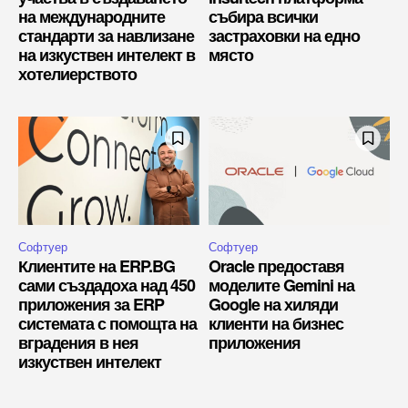
на международните
събира всички
стандарти за навлизане
застраховки на едно
на изкуствен интелект в
място
хотелиерството
Софтуер
Софтуер
Клиентите на ERP.BG
Oracle предоставя
сами създадоха над 450
моделите Gemini на
приложения за ERP
Google на хиляди
системата с помощта на
клиенти на бизнес
вградения в нея
приложения
изкуствен интелект