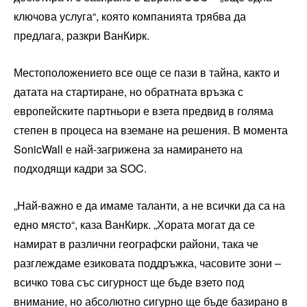
ключова услуга“, която компанията трябва да
предлага, разкри ВанКирк.
Местоположението все още се пази в тайна, както и
датата на стартиране, но обратната връзка с
европейските партньори е взета предвид в голяма
степен в процеса на вземане на решения. В момента
SonicWall е най-загрижена за намирането на
подходящи кадри за SOC.
„Най-важно е да имаме таланти, а не всички да са на
едно място“, каза ВанКирк. „Хората могат да се
намират в различни географски райони, така че
разглеждаме езиковата поддръжка, часовите зони –
всичко това със сигурност ще бъде взето под
внимание, но абсолютно сигурно ще бъде базирано в