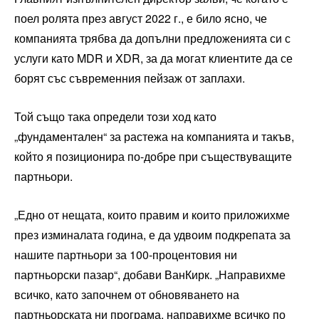
поел ролята през август 2022 г., е било ясно, че
компанията трябва да допълни предложенията си с
услуги като MDR и XDR, за да могат клиентите да се
борят със съвременния пейзаж от заплахи.
Той също така определи този ход като
„фундаментален“ за растежа на компанията и такъв,
който я позиционира по-добре при съществуващите
партньори.
„Едно от нещата, които правим и които приложихме
през изминалата година, е да удвоим подкрепата за
нашите партньори за 100-процентовия ни
партньорски пазар“, добави ВанКирк. „Направихме
всичко, като започнем от обновяването на
партньорската ни програма, направихме всичко по