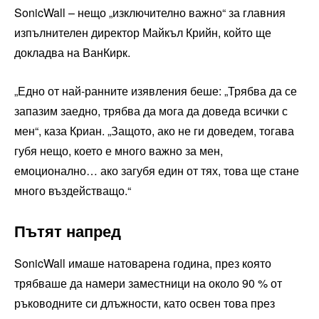
SonicWall – нещо „изключително важно“ за главния
изпълнителен директор Майкъл Крийн, който ще
докладва на ВанКирк.
„Едно от най-ранните изявления беше: „Трябва да се
запазим заедно, трябва да мога да доведа всички с
мен“, каза Криан. „Защото, ако не ги доведем, тогава
губя нещо, което е много важно за мен,
емоционално… ако загубя един от тях, това ще стане
много въздействащо.“
Пътят напред
SonicWall имаше натоварена година, през която
трябваше да намери заместници на около 90 % от
ръководните си длъжности, като освен това през