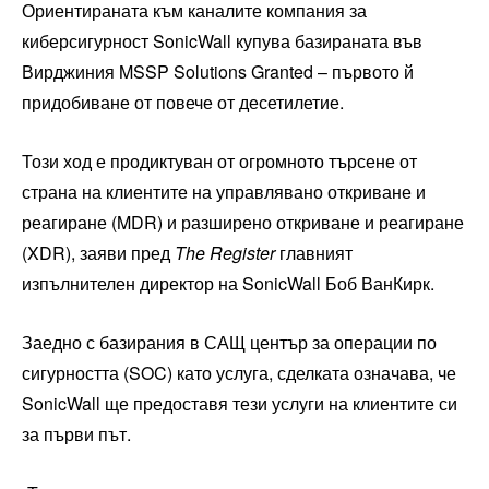
Ориентираната към каналите компания за
киберсигурност SonicWall купува базираната във
Вирджиния MSSP Solutions Granted – първото й
придобиване от повече от десетилетие.
Този ход е продиктуван от огромното търсене от
страна на клиентите на управлявано откриване и
реагиране (MDR) и разширено откриване и реагиране
(XDR), заяви пред
The Register
главният
изпълнителен директор на SonicWall Боб ВанКирк.
Заедно с базирания в САЩ център за операции по
сигурността (SOC) като услуга, сделката означава, че
SonicWall ще предоставя тези услуги на клиентите си
за първи път.