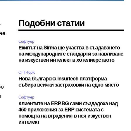
Подобни статии
-
не
Софтуер
Екипът на Sirma ще участва в създаването
на международните стандарти за навлизане
на изкуствен интелект в хотелиерството
OFF-topic
Нова българска insurtech платформа
събира всички застраховки на едно място
во
и
Софтуер
Клиентите на ERP.BG сами създадоха над
450 приложения за ERP системата с
помощта на вградения в нея изкуствен
интелект