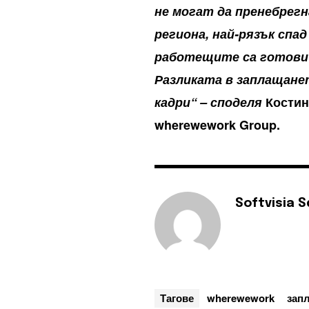
не могат да пренебрег
региона, най-рязък спа
работещите са готови 
Разликата в заплащанет
кадри“ – споделя
Костин
wherewework Group.
Softvisia 
Тагове
wherewework
зап