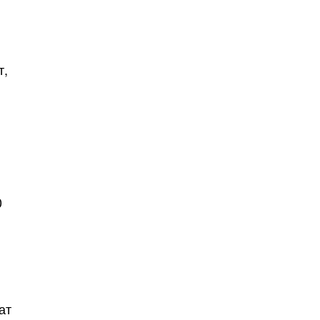
т,
0
ат