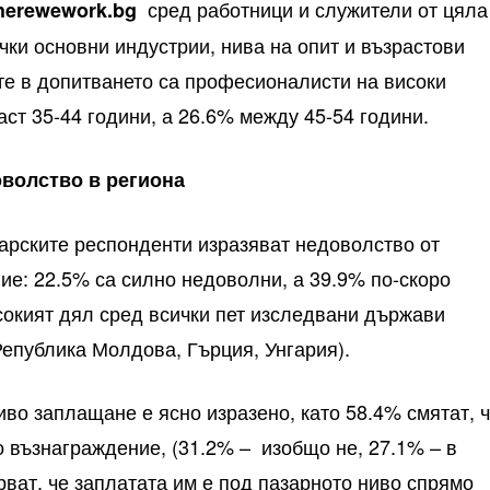
сред работници и служители от цяла
herewework.bg
ки основни индустрии, нива на опит и възрастови
ите в допитването са професионалисти на високи
аст 35-44 години, а 26.6% между 45-54 години.
оволство в региона
арските респонденти изразяват недоволство от
ие: 22.5% са силно недоволни, а 39.9% по-скоро
сокият дял сред всички пет изследвани държави
Република Молдова, Гърция, Унгария).
во заплащане е ясно изразено, като 58.4% смятат, 
 възнаграждение, (31.2% – изобщо не, 27.1% – в
рват, че заплатата им е под пазарното ниво спрямо