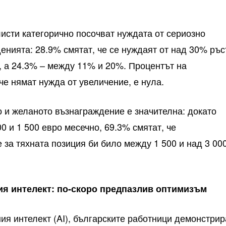
сти категорично посочват нуждата от сериозно
енията: 28.9% смятат, че се нуждаят от над 30% ръс
 а 24.3% – между 11% и 20%. Процентът на
 че нямат нужда от увеличение, е нула.
 и желаното възнаграждение е значителна: докато
0 и 1 500 евро месечно, 69.3% смятат, че
за тяхната позиция би било между 1 500 и над 3 00
ия интелект: по-скоро предпазлив оптимизъм
ия интелект (AI), българските работници демонстрир