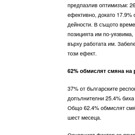
предпазлив оптимизъм: 26
ефективно, докато 17.9% 
дейности. В същото време
позицията им по-уязвима,
върху работата им. Забел
този ефект.
62% обмислят смяна на 
37% от българските респо
допълнителни 25.4% биха
Общо 62.4% обмислят смя
шест месеца.
Основният фактор за прие