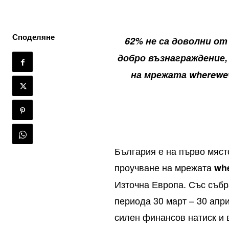
Споделяне
62% не са доволни от
добро възнаграждение,
на мрежата wherewe
България е на първо мяст
проучване на мрежата
wh
Източна Европа. Със събр
периода 30 март – 30 апри
силен финансов натиск и 