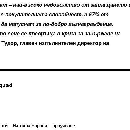
нат – най-високо недоволство от заплащането 
д в покупателната способност, а 67% от
да напуснат за по-добро възнаграждение.
о вече се превръща в криза за задържане на
 Тудор, главен изпълнителен директор на
Squad
лати
Източна Европа
проучване