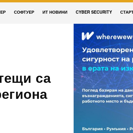
УЕР
СОФТУЕР
ИТ НОВИНИ
CYBER SECURITY
СТАР
тещи са
региона