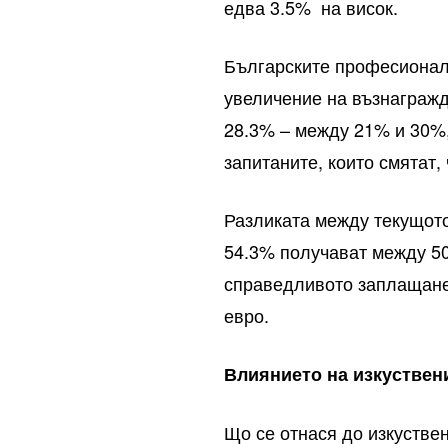
едва 3.5% на висок.
Българските професионали
увеличение на възнагражд
28.3% – между 21% и 30%,
запитаните, които смятат,
Разликата между текущото
54.3% получават между 50
справедливото заплащане 
евро.
Влиянието на изкуствен
Що се отнася до изкуствен