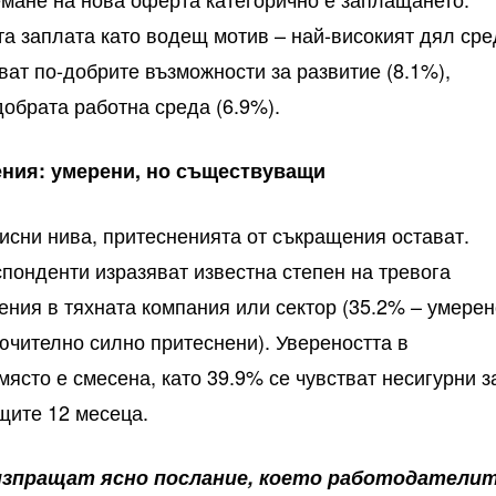
та заплата като водещ мотив – най-високият дял сре
ват по-добрите възможности за развитие (8.1%),
добрата работна среда (6.9%).
ния: умерени, но съществуващи
зисни нива, притесненията от съкращения остават.
спонденти изразяват известна степен на тревога
ния в тяхната компания или сектор (35.2% – умерен
лючително силно притеснени). Увереността в
място е смесена, като 39.9% се чувстват несигурни з
щите 12 месеца.
изпращат ясно послание, което работодатели