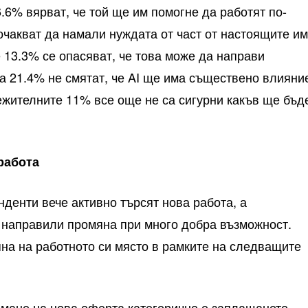
.6% вярват, че той ще им помогне да работят по-
очакват да намали нуждата от част от настоящите и
 13.3% се опасяват, че това може да направи
 а 21.4% не смятат, че AI ще има съществено влияни
ежителните 11% все още не са сигурни какъв ще бъд
работа
нденти вече активно търсят нова работа, а
 направили промяна при много добра възможност.
на на работното си място в рамките на следващите
мане на нова оферта категорично е заплащането.