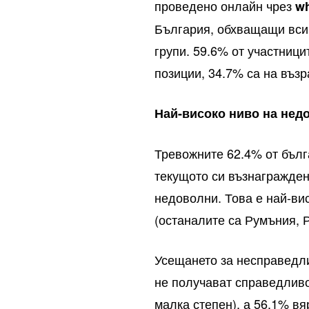
проведено онлайн чрез
w
България, обхващащи всич
групи. 59.6% от участниц
позиции, 34.7% са на възр
Най-високо ниво на нед
Тревожните 62.4% от бълг
текущото си възнагражден
недоволни. Това е най-ви
(останалите са Румъния, 
Усещането за несправедли
не получават справедливо
малка степен), а 56.1% вя