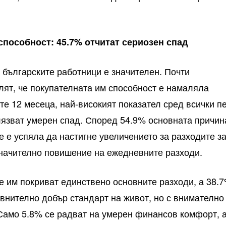
способност: 45.7% отчитат сериозен спад
 българските работници е значителен. Почти
лят, че покупателната им способност е намаляла
те 12 месеца, най-високият показател сред всички п
язват умерен спад. Според 54.9% основната причин
не е успяла да настигне увеличението за разходите з
значително повишение на ежедневните разходи.
е им покриват единствено основните разходи, а 38.
внително добър стандарт на живот, но с внимателно
Само 5.8% се радват на умерен финансов комфорт, 