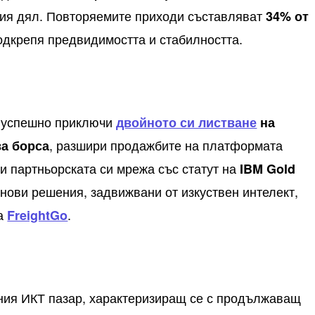
ния дял. Повторяемите приходи съставляват
34% от
подкрепя предвидимостта и стабилността.
а успешно приключи
двойното си листване
на
, разшири продажбите на платформата
а борса
пи партньорската си мрежа със статут на
IBM Gold
 нови решения, задвижвани от изкуствен интелект,
та
.
FreightGo
ния ИКТ пазар, характеризиращ се с продължаващ