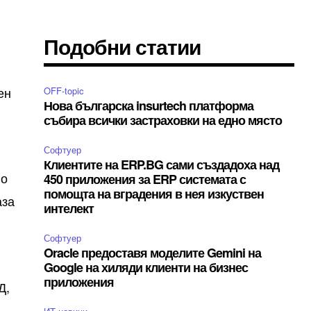
Подобни статии
ен
OFF-topic
Нова българска insurtech платформа
събира всички застраховки на едно място
Софтуер
Клиентите на ERP.BG сами създадоха над
но
450 приложения за ERP системата с
помощта на вградения в нея изкуствен
аза
интелект
Софтуер
Oracle предоставя моделите Gemini на
Google на хиляди клиенти на бизнес
приложения
Д,