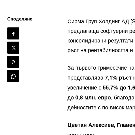
Споделяне
Сирма Груп Холдинг АД [S
предлагаща софтуерни ре
консолидирани резултати з
ръст на рентабилността и
За първото тримесечие на
представлява
7,1% ръст 
увеличение с
55,7% до 1,
до
, благод
0,8 млн. евро
дейностите с по-висок ма
Цветан Алексиев,
Главе
коментира: