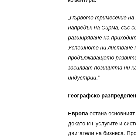
„
Първото тримесечие на 
напредък на Сирма, със 
разширяване на приходит
Успешното ни листване 
продължаващото развити
засилват позицията ни к
.“
индустрии
Географско разпределен
остана основният 
Европа
докато ИТ услугите и сис
двигатели на бизнеса. П