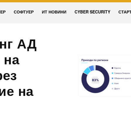
УЕР
СОФТУЕР
ИТ НОВИНИ
CYBER SECURITY
СТАР
нг АД
 на
рез
ие на