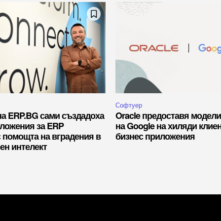
Софтуер
на ERP.BG сами създадоха
Oracle предоставя модели
иложения за ERP
на Google на хиляди клие
с помощта на вградения в
бизнес приложения
ен интелект