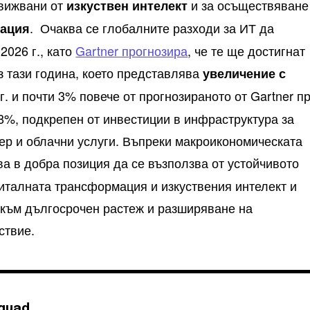
движвани от
и за осъществяване
изкуствен интелект
. Очаква се глобалните разходи за ИТ да
мация
2026 г., като
Gartner прогнозира
, че те ще достигнат
з тази година, което представлява
увеличение с
г. и почти 3% повече от прогнозираното от Gartner п
,8%, подкрепен от инвестиции в инфраструктура за
уер и облачни услуги. Въпреки макроикономическата
ва в добра позиция да се възползва от устойчивото
гиталната трансформация и изкуствения интелект и
 към дългосрочен растеж и разширяване на
ствие.
Squad