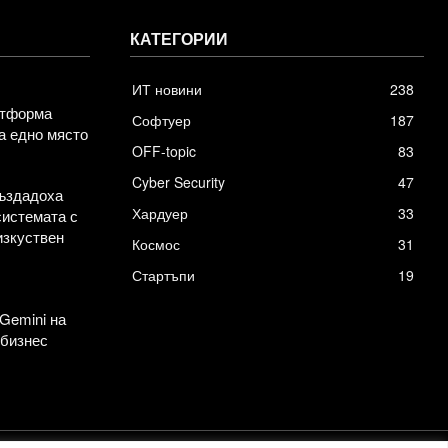
КАТЕГОРИИ
ИТ новини
238
атформа
Софтуер
187
а едно място
OFF-topic
83
Cyber Security
47
създадоха
Хардуер
33
системата с
изкуствен
Космос
31
Стартъпи
19
Gemini на
 бизнес