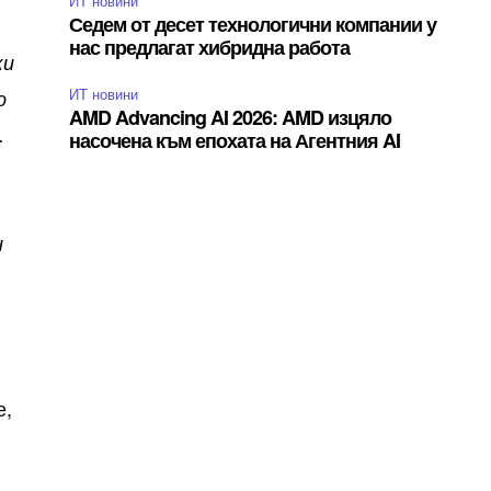
ИТ новини
Седем от десет технологични компании у
нас предлагат хибридна работа
ки
ИТ новини
о
AMD Advancing AI 2026: AMD изцяло
.
насочена към епохата на Агентния AI
,
и
е,