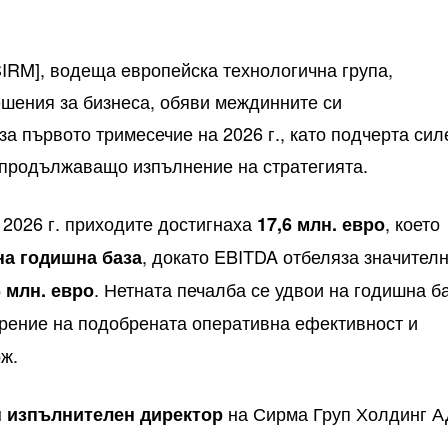
IRM], водеща eвропейска технологична група,
шения за бизнеса, обяви междинните си
а първото тримесечие на 2026 г., като подчерта сил
 продължаващо изпълнение на стратегията.
 2026 г. приходите достигнаха
, което
17,6 млн. евро
, докато EBITDA отбеляза значител
на годишна база
. Нетната печалба се удвои на годишна б
6 млн. евро
арение на подобрената оперативна ефективност и
рж.
на Сирма Груп Холдинг А
н
изпълнителен директор