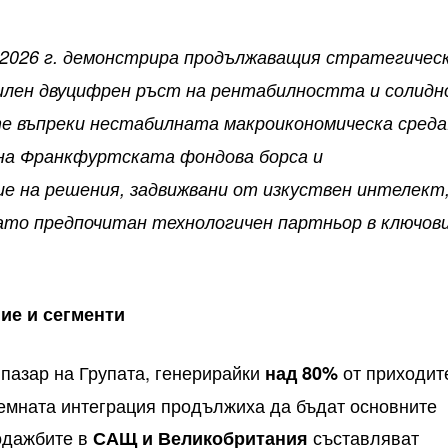
2026 г. демонстрира продължаващия стратегичес
силен двуцифрен ръст на рентабилността и солидн
е въпреки нестабилната макроикономическа среда
на Франкфуртската фондова борса и
е на решения, задвижвани от изкуствен интелект
ато предпочитан технологичен партньор в ключов
ие и сегменти
пазар на Групата, генерирайки
от приходит
над 80%
темната интеграция продължиха да бъдат основните
родажбите в
съставляват
САЩ и Великобритания