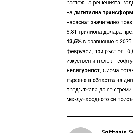
растеж на решенията, за
на
дигитална трансфор
нараснат значително през 
6,31 трилиона долара пре
в сравнение с 2025 
13,5%
февруари, при ръст от 10
изкуствен интелект, софт
, Сирма оста
несигурност
търсене в областта на ди
продължава да се стреми
международното си присъ
Softvisia 