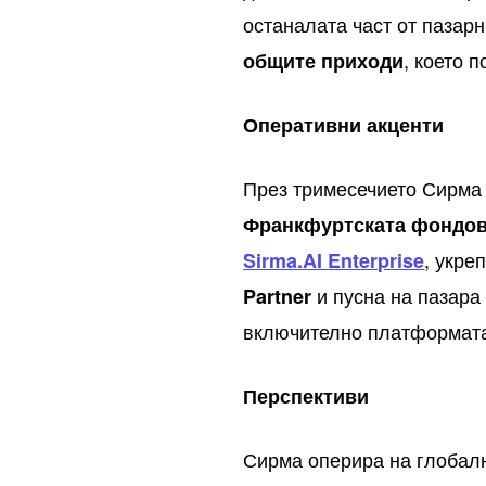
останалата част от пазар
, което 
общите приходи
Оперативни акценти
През тримесечието Сирм
Франкфуртската фондов
, укре
Sirma
.AI Enterprise
и пусна на пазара
Partner
включително платформа
Перспективи
Сирма оперира на глобал