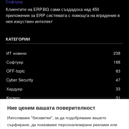
Софтуер
Клиентите на ERP.BG сами създадоха над 450
приложения за ERP системата с помощта на вградения в
нея изкуствен интелект
КАТЕГОРИИ
ИТ новини
238
Софтуер
188
OFF-topic
83
Cyber Security
47
Хардуер
33
Космос
31
Стартъпи
19
Ние ценим вашата поверителност
Използваме "бисквитки", за да подобряваме вашето
сърфиране, да показваме персонализирани реклами или