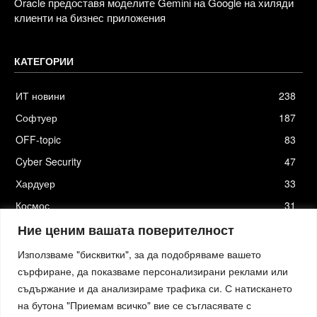
Oracle предоставя моделите Gemini на Google на хиляди
клиенти на бизнес приложения
КАТЕГОРИИ
ИТ новини
238
Софтуер
187
OFF-topic
83
Cyber Security
47
Хардуер
33
Космос
31
Стартъпи
19
Ние ценим вашата поверителност
Използваме "бисквитки", за да подобряваме вашето
сърфиране, да показваме персонализирани реклами или
съдържание и да анализираме трафика си. С натискането
Хостинг от
Actiefhost.bg
на бутона "Приемам всичко" вие се съгласявате с
Елизия софтуер
|
Петя Петрова - преводи и локализация
|
Smartage.bg
|
Kafene.bg
|
Технологични новини
|