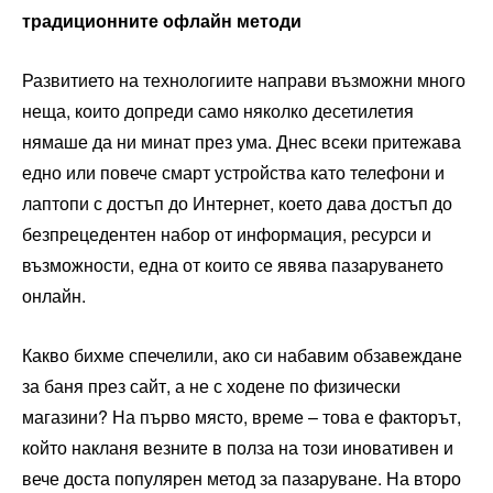
традиционните офлайн методи
Развитието на технологиите направи възможни много
неща, които допреди само няколко десетилетия
нямаше да ни минат през ума. Днес всеки притежава
едно или повече смарт устройства като телефони и
лаптопи с достъп до Интернет, което дава достъп до
безпрецедентен набор от информация, ресурси и
възможности, една от които се явява пазаруването
онлайн.
Какво бихме спечелили, ако си набавим обзавеждане
за баня през сайт, а не с ходене по физически
магазини? На първо място, време – това е факторът,
който накланя везните в полза на този иновативен и
вече доста популярен метод за пазаруване. На второ