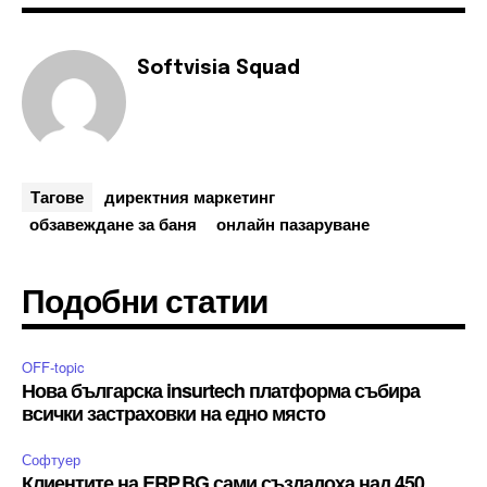
Softvisia Squad
Тагове
директния маркетинг
обзавеждане за баня
онлайн пазаруване
Подобни статии
OFF-topic
Нова българска insurtech платформа събира
всички застраховки на едно място
Софтуер
Клиентите на ERP.BG сами създадоха над 450