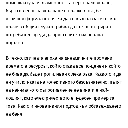
номенклатура и възможност за персонализиране,
бързо и лесно разплащане по банков път, без
излишни формалности. За да се възползвате от тях
обаче в общия случай трябва да сте регистриран
потребител, преди да пристъпите към реална
поръчка.
В технологичната епоха на динамичните промени
времето е ресурсът, който става все по-ценен и който
не бива да бъде пропиляван с лека ръка. Каквото и да
ни учи логиката на колективното безсъзнателно, пътят
на най-малкото съпротивление не винаги е най-
лошият, като електричеството е чудесен пример за
това. Както и иновативния подход към обзавеждането
на баня.