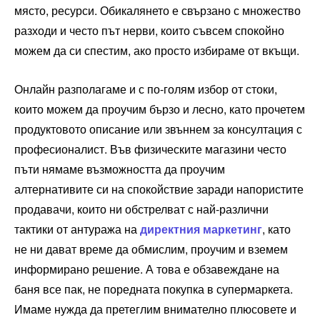
място, ресурси. Обикалянето е свързано с множество
разходи и често път нерви, които съвсем спокойно
можем да си спестим, ако просто избираме от вкъщи.
Онлайн разполагаме и с по-голям избор от стоки,
които можем да проучим бързо и лесно, като прочетем
продуктовото описание или звъннем за консултация с
професионалист. Във физическите магазини често
пъти нямаме възможността да проучим
алтернативите си на спокойствие заради напористите
продавачи, които ни обстрелват с най-различни
тактики от антуража на
директния маркетинг
, като
не ни дават време да обмислим, проучим и вземем
информирано решение. А това е обзавеждане на
баня все пак, не поредната покупка в супермаркета.
Имаме нужда да претеглим внимателно плюсовете и