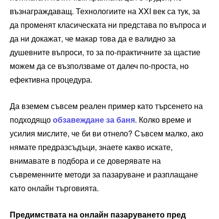
възнаграждаващ. Технологиите на XXI век са тук, за
да променят класическата ни представа по въпроса и
да ни докажат, че макар това да е валидно за
душевните въпроси, то за по-практичните за щастие
можем да се възползваме от далеч по-проста, но
ефективна процедура.
Да вземем съвсем реален пример като търсенето на
подходящо
обзавеждане за баня
. Колко време и
усилия мислите, че би ви отнело? Съвсем малко, ако
нямате предразсъдъци, знаете какво искате,
внимавате в подбора и се доверявате на
съвременните методи за пазаруване и разплащане
като онлайн търговията.
Предимствата на онлайн пазаруването пред