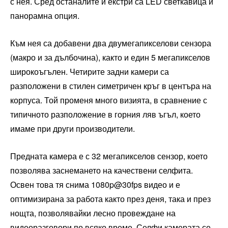
с нея. Сред останалите й екстри са LED светкавица и
панорамна опция.
Към нея са добавени два двумегапикселови сензора
(макро и за дълбочина), както и един 5 мегапикселов
широкоъгълен. Четирите задни камери са
разположени в стилен симетричен кръг в центъра на
корпуса. Той променя много визията, в сравнение с
типичното разположение в горния ляв ъгъл, което
имаме при други производители.
Предната камера е с 32 мегапикселов сензор, което
позволява заснемането на качествени селфита.
Освен това тя снима 1080p@30fps видео и е
оптимизирана за работа както през деня, така и през
нощта, позволявайки лесно провеждане на
видеоразговори по всяко време. Селфи камерата се