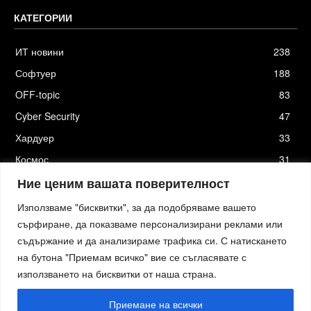
КАТЕГОРИИ
ИТ новини
238
Софтуер
188
OFF-topic
83
Cyber Security
47
Хардуер
33
Космос
31
Стартъпи
19
Ние ценим вашата поверителност
Използваме "бисквитки", за да подобряваме вашето
сърфиране, да показваме персонализирани реклами или
съдържание и да анализираме трафика си. С натискането
Хостинг от
Actiefhost.bg
на бутона "Приемам всичко" вие се съгласявате с
Елизия софтуер
|
Петя Петрова - преводи и локализация
|
Smartage.bg
|
Kafene.bg
|
Технологични новини
|
използването на бисквитки от наша страна.
Младежката медия
|
Стартъп новини.bg
|
пътна помощ София
|
Кърти Чисти Извозва Цени
|
Къртене Цени
|
пътна помощ
|
пътна помощ
|
izbornakola.com
|
автодиагностика и компютърна диагностика
|
изкупуване на
Приемане на всички
имоти
|
преглед на кола преди покупка
|
Обезщетение при смърт в птп
изкупуване на коли
|
Ташев Галвинг
|