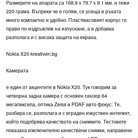
Размерите на апарата са 168.9 x 79.7 x 9.1 мм. и тежи
220 грама. Въпреки че е голям, се усеща в ръката
много компактно и удобно. Пластмасовият корпус го
прави по-издръжлив на изпускане, а в добавка
разполага и с висока защита на екрана.
Nokia X20 kreativen.bg
Камерата
е един от акцентите в Nokia X20. Тук говорим за
четворна задна камера с основен сензор 64
мегапиксела, оптика Zeiss и PDAF авто фокус. Тя,
разбира се, разполага и с вграден изкуствен интелект,
който подобрява качеството на снимките. Тестовете
показаха изключително качествени снимки, направени