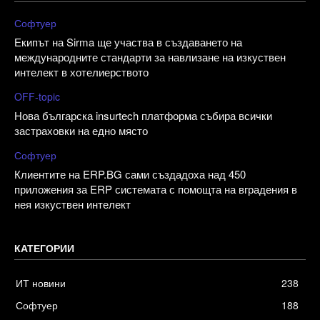
Софтуер
Екипът на Sirma ще участва в създаването на
международните стандарти за навлизане на изкуствен
интелект в хотелиерството
OFF-topic
Нова българска insurtech платформа събира всички
застраховки на едно място
Софтуер
Клиентите на ERP.BG сами създадоха над 450
приложения за ERP системата с помощта на вградения в
нея изкуствен интелект
КАТЕГОРИИ
ИТ новини
238
Софтуер
188