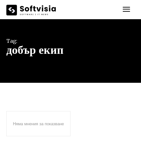
Tag:
добър екип
Няма мнения за показване