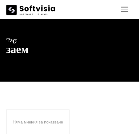
Tag:
заем
Няма мнения за показване