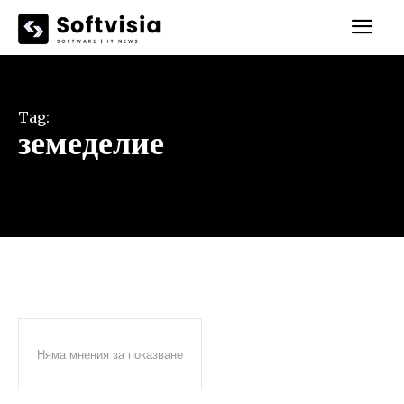
Tag:
земеделие
Няма мнения за показване