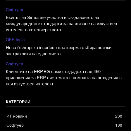
Софтуер
Екипът на Sirma ще участва в създаването на
международните стандарти за навлизане на изкуствен
интелект в хотелиерството
OFF-topic
Нова българска insurtech платформа събира всички
застраховки на едно място
Софтуер
Клиентите на ERP.BG сами създадоха над 450
приложения за ERP системата с помощта на вградения в
нея изкуствен интелект
КАТЕГОРИИ
ИТ новини
238
Софтуер
188