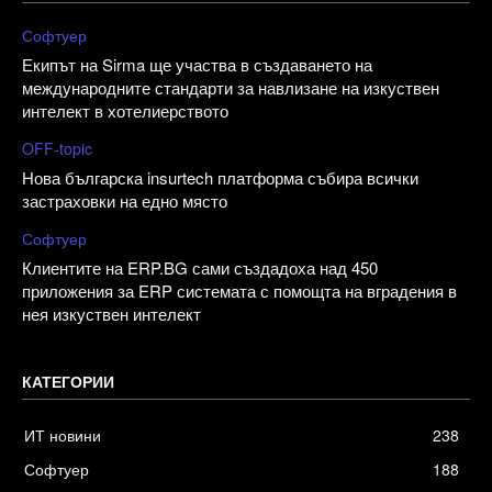
Софтуер
Екипът на Sirma ще участва в създаването на
международните стандарти за навлизане на изкуствен
интелект в хотелиерството
OFF-topic
Нова българска insurtech платформа събира всички
застраховки на едно място
Софтуер
Клиентите на ERP.BG сами създадоха над 450
приложения за ERP системата с помощта на вградения в
нея изкуствен интелект
КАТЕГОРИИ
ИТ новини
238
Софтуер
188