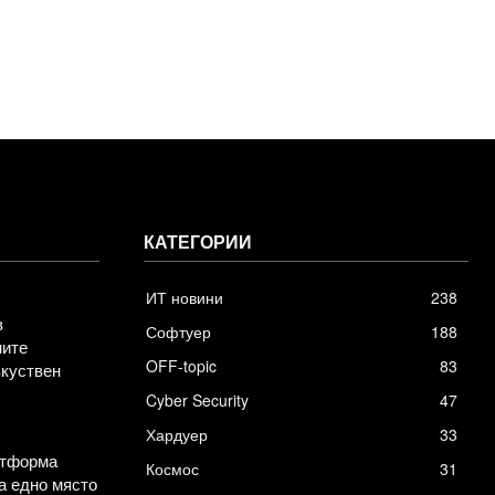
КАТЕГОРИИ
ИТ новини
238
в
Софтуер
188
ните
OFF-topic
83
зкуствен
Cyber Security
47
Хардуер
33
атформа
Космос
31
а едно място