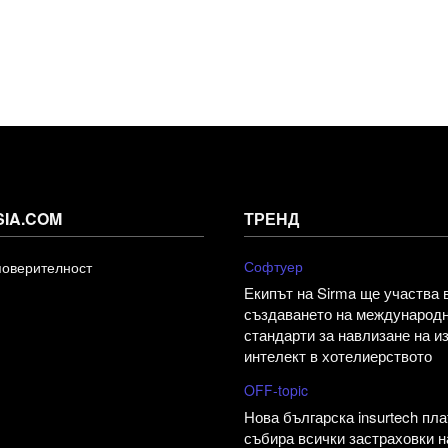
SIA.COM
ТРЕНД
Софтуер
поверителност
Екипът на Sirma ще участва 
създаването на международ
стандарти за навлизане на и
интелект в хотелиерството
OFF-topic
Нова българска insurtech пл
събира всички застраховки н