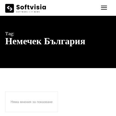
Tag:
Немечек България
Няма мнения за показване