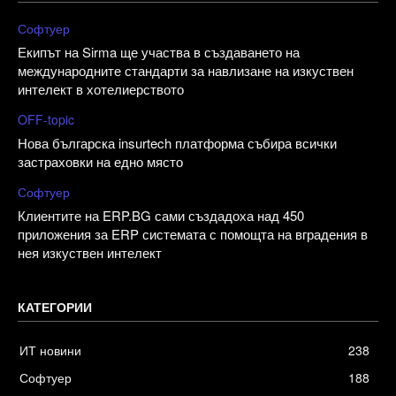
Софтуер
Екипът на Sirma ще участва в създаването на
международните стандарти за навлизане на изкуствен
интелект в хотелиерството
OFF-topic
Нова българска insurtech платформа събира всички
застраховки на едно място
Софтуер
Клиентите на ERP.BG сами създадоха над 450
приложения за ERP системата с помощта на вградения в
нея изкуствен интелект
КАТЕГОРИИ
ИТ новини
238
Софтуер
188