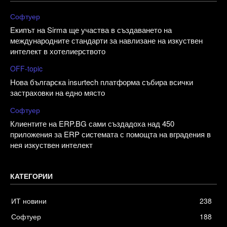
Софтуер
Екипът на Sirma ще участва в създаването на
международните стандарти за навлизане на изкуствен
интелект в хотелиерството
OFF-topic
Нова българска insurtech платформа събира всички
застраховки на едно място
Софтуер
Клиентите на ERP.BG сами създадоха над 450
приложения за ERP системата с помощта на вградения в
нея изкуствен интелект
КАТЕГОРИИ
ИТ новини
238
Софтуер
188