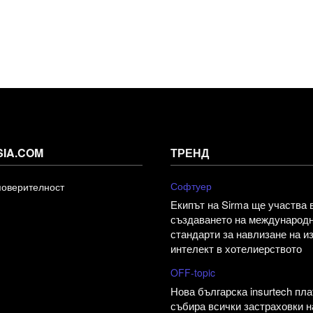
SIA.COM
ТРЕНД
Софтуер
поверителност
Екипът на Sirma ще участва 
създаването на международ
стандарти за навлизане на и
интелект в хотелиерството
OFF-topic
Нова българска insurtech пл
събира всички застраховки н