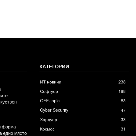
КАТЕГОРИИ
ИТ новини
238
в
Софтуер
188
ните
OFF-topic
83
зкуствен
Cyber Security
47
Хардуер
33
атформа
Космос
31
а едно място