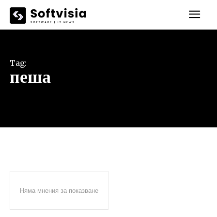
Tag:
пеша
Няма мнения за показване