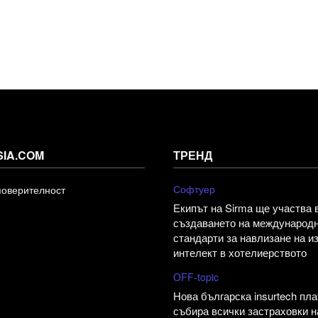
SIA.COM
ТРЕНД
Софтуер
поверителност
Екипът на Sirma ще участва 
създаването на международ
стандарти за навлизане на и
интелект в хотелиерството
OFF-topic
Нова българска insurtech пл
събира всички застраховки н