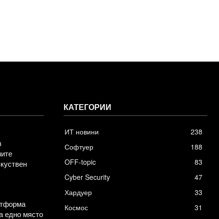
КАТЕГОРИИ
ИТ новини
238
в
Софтуер
188
ните
OFF-topic
83
зкуствен
Cyber Security
47
Хардуер
33
атформа
Космос
31
а едно място