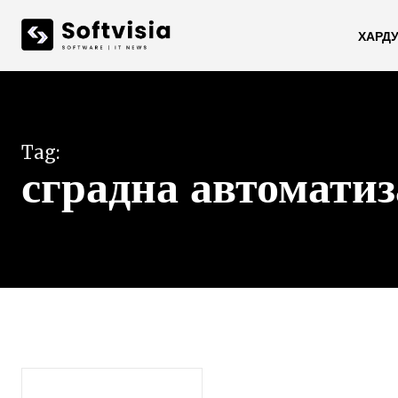
ХАРД
Tag:
сградна автомати