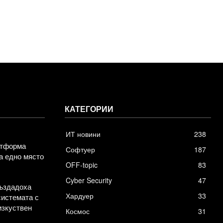
КАТЕГОРИИ
ИТ новини
238
атформа
Софтуер
187
а едно място
OFF-topic
83
Cyber Security
47
създадоха
Хардуер
33
системата с
изкуствен
Космос
31