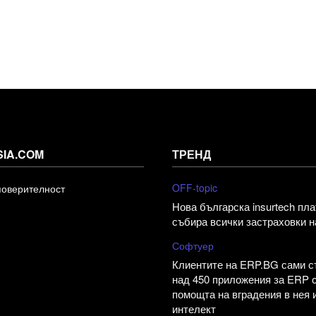
SIA.COM
ТРЕНД
OFF-topic
поверителност
Нова българска insurtech пл
събира всички застраховки н
Софтуер
Клиентите на ERP.BG сами 
над 450 приложения за ERP 
помощта на вградения в нея 
интелект