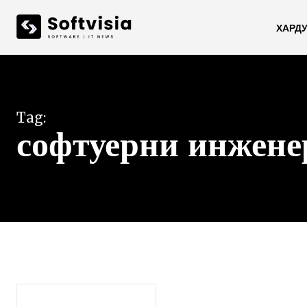
ХАРД
Tag:
софтуерни инжене