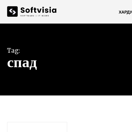
ХАРД
Tag:
спад