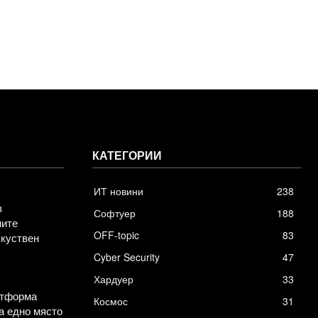
КАТЕГОРИИ
ИТ новини
238
в
Софтуер
188
ните
OFF-topic
83
зкуствен
Cyber Security
47
Хардуер
33
атформа
Космос
31
а едно място