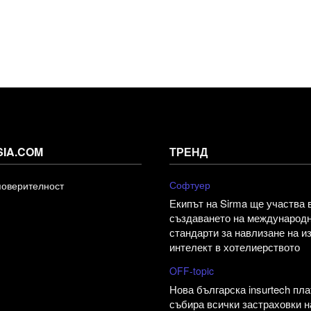
SIA.COM
ТРЕНД
Софтуер
поверителност
Екипът на Sirma ще участва 
създаването на международ
стандарти за навлизане на и
интелект в хотелиерството
OFF-topic
Нова българска insurtech пл
събира всички застраховки н