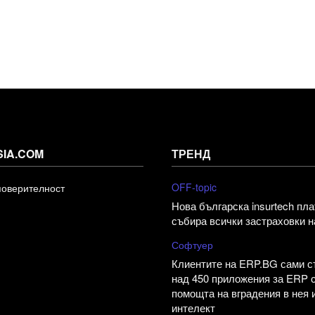
SIA.COM
ТРЕНД
OFF-topic
поверителност
Нова българска insurtech пл
събира всички застраховки н
Софтуер
Клиентите на ERP.BG сами 
над 450 приложения за ERP 
помощта на вградения в нея 
интелект