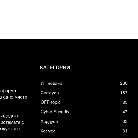
КАТЕГОРИИ
ИТ новини
238
атформа
Софтуер
187
а едно място
OFF-topic
83
Cyber Security
47
създадоха
Хардуер
33
системата с
изкуствен
Космос
31