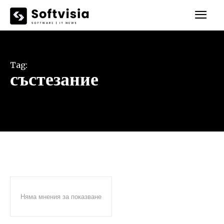
Tag:
състезание
Няма мнения за показване