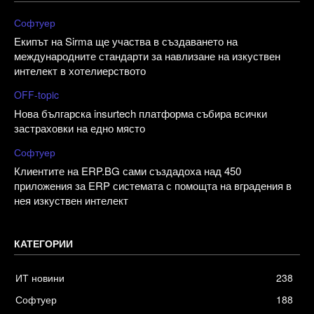
Софтуер
Екипът на Sirma ще участва в създаването на
международните стандарти за навлизане на изкуствен
интелект в хотелиерството
OFF-topic
Нова българска insurtech платформа събира всички
застраховки на едно място
Софтуер
Клиентите на ERP.BG сами създадоха над 450
приложения за ERP системата с помощта на вградения в
нея изкуствен интелект
КАТЕГОРИИ
ИТ новини
238
Софтуер
188