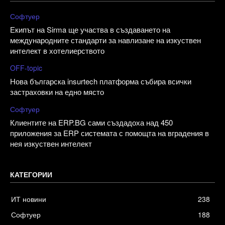
Софтуер
Екипът на Sirma ще участва в създаването на
международните стандарти за навлизане на изкуствен
интелект в хотелиерството
OFF-topic
Нова българска insurtech платформа събира всички
застраховки на едно място
Софтуер
Клиентите на ERP.BG сами създадоха над 450
приложения за ERP системата с помощта на вградения в
нея изкуствен интелект
КАТЕГОРИИ
ИТ новини
238
Софтуер
188