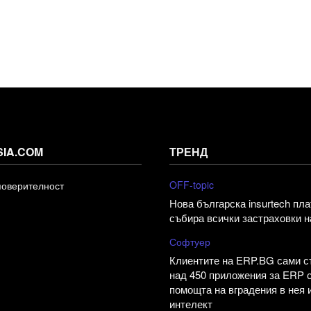
SIA.COM
ТРЕНД
OFF-topic
поверителност
Нова българска insurtech пл
събира всички застраховки н
Софтуер
Клиентите на ERP.BG сами 
над 450 приложения за ERP 
помощта на вградения в нея 
интелект