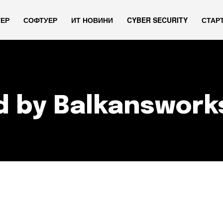
УЕР
СОФТУЕР
ИТ НОВИНИ
CYBER SECURITY
СТАР
d by Balkanswork