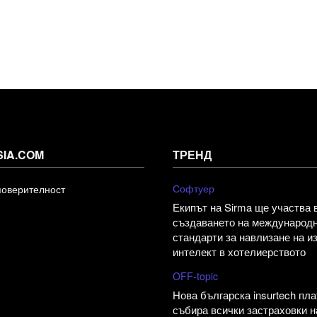
SIA.COM
ТРЕНД
Софтуер
поверителност
Екипът на Sirma ще участва 
създаването на международ
стандарти за навлизане на и
интелект в хотелиерството
OFF-topic
Нова българска insurtech пл
събира всички застраховки н