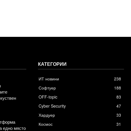
КАТЕГОРИИ
ИТ новини
238
в
Софтуер
188
ните
OFF-topic
83
зкуствен
Cyber Security
47
Хардуер
33
атформа
Космос
31
а едно място