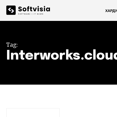
ХАРД
Tag:
Interworks.clou