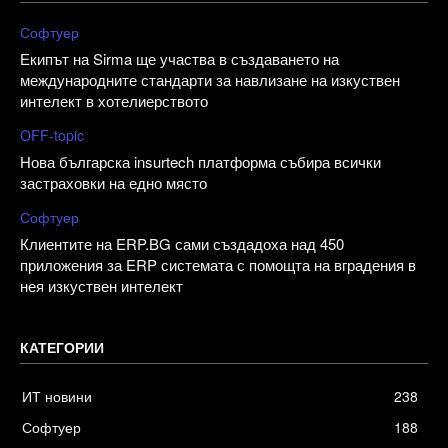
Софтуер
Екипът на Sirma ще участва в създаването на
международните стандарти за навлизане на изкуствен
интелект в хотелиерството
OFF-topic
Нова българска insurtech платформа събира всички
застраховки на едно място
Софтуер
Клиентите на ERP.BG сами създадоха над 450
приложения за ERP системата с помощта на вградения в
нея изкуствен интелект
КАТЕГОРИИ
ИТ новини
238
Софтуер
188