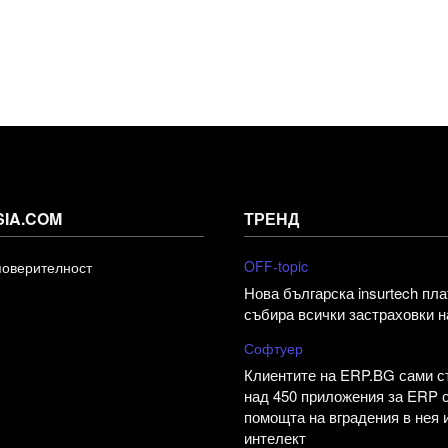
SIA.COM
ТРЕНД
OFF-topic
поверителност
Нова българска insurtech пл
събира всички застраховки н
Софтуер
Клиентите на ERP.BG сами 
над 450 приложения за ERP 
помощта на вградения в нея 
интелект