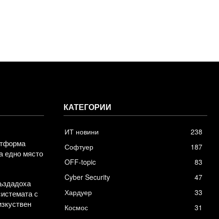
КАТЕГОРИИ
ИТ новини
238
атформа
Софтуер
187
а едно място
OFF-topic
83
Cyber Security
47
създадоха
Хардуер
33
системата с
изкуствен
Космос
31