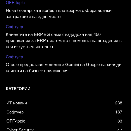
OFF-topic
Нова българска insurtech платформа събира всички
застраховки на едно място
Софтуер
Клиентите на ERP.BG сами създадоха над 450
приложения за ERP системата с помощта на вградения в
нея изкуствен интелект
Софтуер
Oracle предоставя моделите Gemini на Google на хиляди
клиенти на бизнес приложения
КАТЕГОРИИ
ИТ новини
238
Софтуер
187
OFF-topic
83
Cyber Security
47