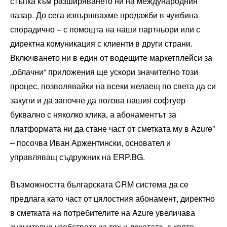
стъпка към разширяването ни на международния
пазар. До сега извършвахме продажби в чужбина
спорадично – с помощта на наши партньори или с
директна комуникация с клиенти в други страни.
Включването ни в един от водещите маркетплейси за
„облачни“ приложения ще ускори значително този
процес, позволявайки на всеки желаещ по света да си
закупи и да започне да ползва нашия софтуер
буквално с няколко клика, а абонаментът за
платформата ни да стане част от сметката му в Azure”
– посочва Иван Аржентински, основател и
управляващ съдружник на ERP.BG.
Възможността българската CRM система да се
предлага като част от цялостния абонамент, директно
в сметката на потребителите на Azure увеличава
значително удобството за тях и лекотата, с която