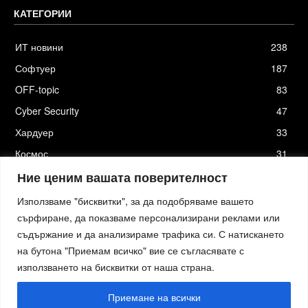
КАТЕГОРИИ
ИТ новини
238
Софтуер
187
OFF-topic
83
Cyber Security
47
Хардуер
33
Космос
31
Стартъпи
19
Ние ценим вашата поверителност
Използваме "бисквитки", за да подобряваме вашето
сърфиране, да показваме персонализирани реклами или
съдържание и да анализираме трафика си. С натискането
Хостинг от
Actiefhost.bg
на бутона "Приемам всичко" вие се съгласявате с
Елизия софтуер
|
Петя Петрова - преводи и локализация
|
Smartage.bg
|
Kafene.bg
|
Технологични новини
|
използването на бисквитки от наша страна.
Младежката медия
|
Стартъп новини.bg
|
пътна помощ София
|
Кърти Чисти Извозва Цени
|
Къртене Цени
|
пътна помощ
|
пътна помощ
|
izbornakola.com
|
автодиагностика и компютърна диагностика
|
изкупуване на
Приемане на всички
имоти
|
преглед на кола преди покупка
|
Обезщетение при смърт в птп
изкупуване на коли
|
Ташев Галвинг
|