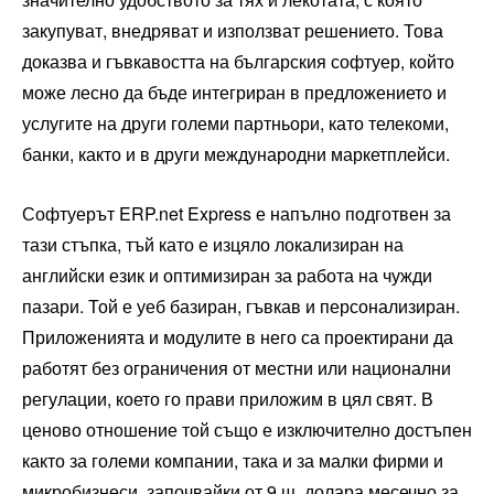
закупуват, внедряват и използват решението. Това
доказва и гъвкавостта на българския софтуер, който
може лесно да бъде интегриран в предложението и
услугите на други големи партньори, като телекоми,
банки, както и в други международни маркетплейси.
Софтуерът ERP.net Express е напълно подготвен за
тази стъпка, тъй като е изцяло локализиран на
английски език и оптимизиран за работа на чужди
пазари. Той е уеб базиран, гъвкав и персонализиран.
Приложенията и модулите в него са проектирани да
работят без ограничения от местни или национални
регулации, което го прави приложим в цял свят. В
ценово отношение той също е изключително достъпен
както за големи компании, така и за малки фирми и
микробизнеси, започвайки от 9 щ. долара месечно за